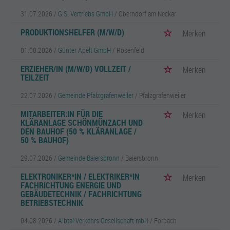
31.07.2026 /
G.S. Vertriebs GmbH
/ Oberndorf am Neckar
PRODUKTIONSHELFER (M/W/D)
Merken
01.08.2026 /
Günter Apelt GmbH
/ Rosenfeld
ERZIEHER/IN (M/W/D) VOLLZEIT /
Merken
TEILZEIT
22.07.2026 /
Gemeinde Pfalzgrafenweiler
/ Pfalzgrafenweiler
MITARBEITER:IN FÜR DIE
Merken
KLÄRANLAGE SCHÖNMÜNZACH UND
DEN BAUHOF (50 % KLÄRANLAGE /
50 % BAUHOF)
29.07.2026 /
Gemeinde Baiersbronn
/ Baiersbronn
ELEKTRONIKER*IN / ELEKTRIKER*IN
Merken
FACHRICHTUNG ENERGIE UND
GEBÄUDETECHNIK / FACHRICHTUNG
BETRIEBSTECHNIK
04.08.2026 /
Albtal-Verkehrs-Gesellschaft mbH
/ Forbach