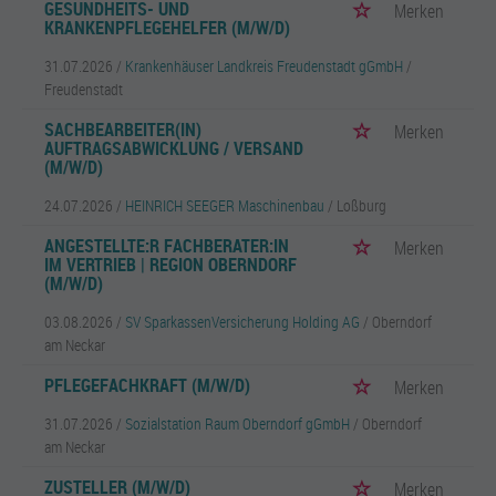
GESUNDHEITS- UND
Merken
KRANKENPFLEGEHELFER (M/W/D)
31.07.2026 /
Krankenhäuser Landkreis Freudenstadt gGmbH
/
Freudenstadt
SACHBEARBEITER(IN)
Merken
AUFTRAGSABWICKLUNG / VERSAND
(M/W/D)
24.07.2026 /
HEINRICH SEEGER Maschinenbau
/ Loßburg
ANGESTELLTE:R FACHBERATER:IN
Merken
IM VERTRIEB | REGION OBERNDORF
(M/W/D)
03.08.2026 /
SV SparkassenVersicherung Holding AG
/ Oberndorf
am Neckar
PFLEGEFACHKRAFT (M/W/D)
Merken
31.07.2026 /
Sozialstation Raum Oberndorf gGmbH
/ Oberndorf
am Neckar
ZUSTELLER (M/W/D)
Merken