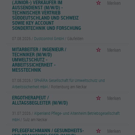
(JUNIOR-) VERKÄUFER IM
Merken
AUSSENDIENST (M/W/D) - T
ECHNISCHER VERTRIEB S
ÜDDEUTSCHLAND UND SCHWEIZ S
OWIE KEY ACCOUNT S
ONDERTECHNIK UND FORSCHUNG
07.08.2026 /
Dustcontrol GmbH
/ Gäufelden
MITARBEITER / INGENIEUR /
Merken
TECHNIKER (M/W/D)
UMWELTSCHUTZ -
ARBEITSSICHERHEIT -
MESSTECHNIK
07.08.2026 /
SPHÄRA Gesellschaft für Umweltschutz und
Arbeitssicherheit mbH
/ Rottenburg am Neckar
ERGOTHERAPEUT /
Merken
ALLTAGSBEGLEITER (M/W/D)
31.07.2026 /
Alpenland Pflege- und Altenheim Betriebsgesellschaft
mbH
/ Sulz am Neckar
PFLEGEFACHMANN / GESUNDHEITS-
Merken