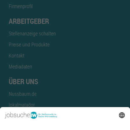
Firmenprofil
ARBEITGEBER
Stellenanzeige schalten
Preise und Produkte
Kontakt
Mediadaten
ÜBER UNS
Nussbaum.de
lokalmatador
kaufinBW
Nussbaum Club