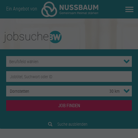
Ein Angebot von
JOB FINDEN
Suche ausblenden