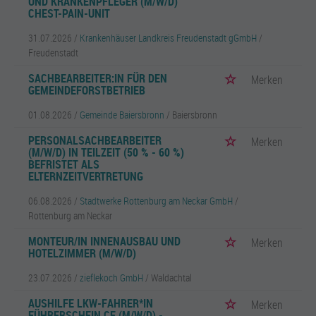
UND KRANKENPFLEGER (M/W/D)
CHEST-PAIN-UNIT
31.07.2026 /
Krankenhäuser Landkreis Freudenstadt gGmbH
/
Freudenstadt
SACHBEARBEITER:IN FÜR DEN
Merken
GEMEINDEFORSTBETRIEB
01.08.2026 /
Gemeinde Baiersbronn
/ Baiersbronn
PERSONALSACHBEARBEITER
Merken
(M/W/D) IN TEILZEIT (50 % - 60 %)
BEFRISTET ALS
ELTERNZEITVERTRETUNG
06.08.2026 /
Stadtwerke Rottenburg am Neckar GmbH
/
Rottenburg am Neckar
MONTEUR/IN INNENAUSBAU UND
Merken
HOTELZIMMER (M/W/D)
23.07.2026 /
zieflekoch GmbH
/ Waldachtal
AUSHILFE LKW-FAHRER*IN
Merken
FÜHRERSCHEIN CE (M/W/D) -