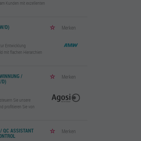
h am Kunden mit exzellenten
W/D)
Merken
zur Entwicklung
d mit flachen Hierarchien
WINNUNG /
Merken
/D)
steuern Sie unsere
d profitieren Sie von
/ QC ASSISTANT
Merken
CONTROL