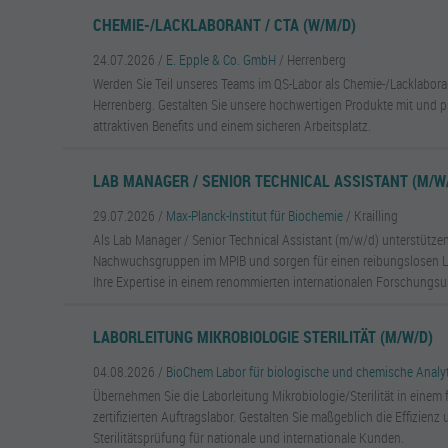
CHEMIE-/LACKLABORANT / CTA (W/M/D)
24.07.2026 /
E. Epple & Co. GmbH
/ Herrenberg
Werden Sie Teil unseres Teams im QS-Labor als Chemie-/Lacklabor
Herrenberg. Gestalten Sie unsere hochwertigen Produkte mit und pr
attraktiven Benefits und einem sicheren Arbeitsplatz.
LAB MANAGER / SENIOR TECHNICAL ASSISTANT (M/W/
29.07.2026 /
Max-Planck-Institut für Biochemie
/ Krailling
Als Lab Manager / Senior Technical Assistant (m/w/d) unterstütze
Nachwuchsgruppen im MPIB und sorgen für einen reibungslosen La
Ihre Expertise in einem renommierten internationalen Forschungsu
LABORLEITUNG MIKROBIOLOGIE STERILITÄT (M/W/D)
04.08.2026 /
BioChem Labor für biologische und chemische Anal
Übernehmen Sie die Laborleitung Mikrobiologie/Sterilität in eine
zertifizierten Auftragslabor. Gestalten Sie maßgeblich die Effizienz 
Sterilitätsprüfung für nationale und internationale Kunden.