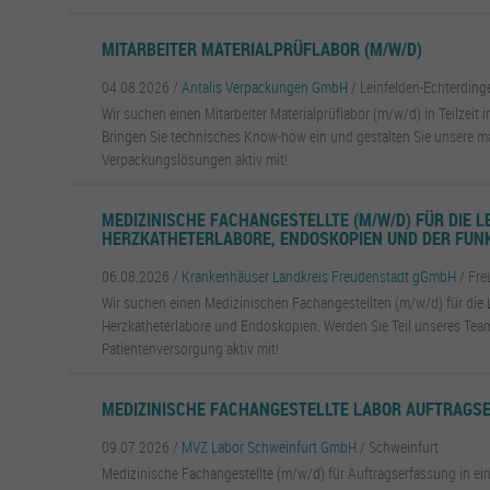
MITARBEITER MATERIALPRÜFLABOR (M/W/D)
04.08.2026 /
Antalis Verpackungen GmbH
/ Leinfelden-Echterding
Wir suchen einen Mitarbeiter Materialprüflabor (m/w/d) in Teilzeit 
Bringen Sie technisches Know-how ein und gestalten Sie unsere 
Verpackungslösungen aktiv mit!
MEDIZINISCHE FACHANGESTELLTE (M/W/D) FÜR DIE L
HERZKATHETERLABORE, ENDOSKOPIEN UND DER FUN
06.08.2026 /
Krankenhäuser Landkreis Freudenstadt gGmbH
/ Fr
Wir suchen einen Medizinischen Fachangestellten (m/w/d) für die L
Herzkatheterlabore und Endoskopien. Werden Sie Teil unseres Team
Patientenversorgung aktiv mit!
MEDIZINISCHE FACHANGESTELLTE LABOR AUFTRAGS
09.07.2026 /
MVZ Labor Schweinfurt GmbH
/ Schweinfurt
Medizinische Fachangestellte (m/w/d) für Auftragserfassung in e