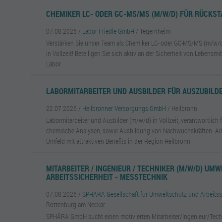
CHEMIKER LC- ODER GC-MS/MS (M/W/D) FÜR RÜCKS
07.08.2026 /
Labor Friedle GmbH
/ Tegernheim
Verstärken Sie unser Team als Chemiker LC- oder GC-MS/MS (m/w/d
in Vollzeit! Beteiligen Sie sich aktiv an der Sicherheit von Lebens
Labor.
LABORMITARBEITER UND AUSBILDER FÜR AUSZUBILDE
22.07.2026 /
Heilbronner Versorgungs GmbH
/ Heilbronn
Labormitarbeiter und Ausbilder (m/w/d) in Vollzeit, verantwortlic
chemische Analysen, sowie Ausbildung von Nachwuchskräften. Arbe
Umfeld mit attraktiven Benefits in der Region Heilbronn.
MITARBEITER / INGENIEUR / TECHNIKER (M/W/D) UM
ARBEITSSICHERHEIT - MESSTECHNIK
07.08.2026 /
SPHÄRA Gesellschaft für Umweltschutz und Arbeitss
Rottenburg am Neckar
SPHÄRA GmbH sucht einen motivierten Mitarbeiter/Ingenieur/Tech