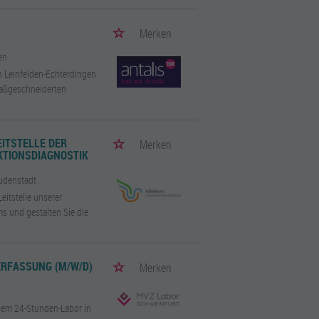
Merken
en
in Leinfelden-Echterdingen.
maßgeschneiderten
EITSTELLE DER
Merken
KTIONSDIAGNOSTIK
eudenstadt
eitstelle unserer
s und gestalten Sie die
ERFASSUNG (M/W/D)
Merken
inem 24-Stunden-Labor in