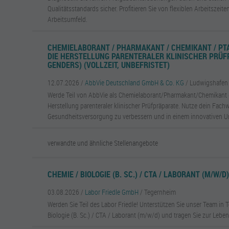
Qualitätsstandards sicher. Profitieren Sie von flexiblen Arbeitsze
Arbeitsumfeld.
CHEMIELABORANT / PHARMAKANT / CHEMIKANT / PTA 
DIE HERSTELLUNG PARENTERALER KLINISCHER PRÜF
GENDERS) (VOLLZEIT, UNBEFRISTET)
12.07.2026 /
AbbVie Deutschland GmbH & Co. KG
/ Ludwigshafen
Werde Teil von AbbVie als Chemielaborant/Pharmakant/Chemikant (
Herstellung parenteraler klinischer Prüfpräparate. Nutze dein Fach
Gesundheitsversorgung zu verbessern und in einem innovativen Um
verwandte und ähnliche Stellenangebote
CHEMIE / BIOLOGIE (B. SC.) / CTA / LABORANT (M/W/D
03.08.2026 /
Labor Friedle GmbH
/ Tegernheim
Werden Sie Teil des Labor Friedle! Unterstützen Sie unser Team in 
Biologie (B. Sc.) / CTA / Laborant (m/w/d) und tragen Sie zur Leben