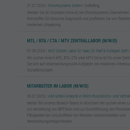
31.07.2026 /
Chromsystems GmbH
/ Gräfelfing
Werden Sie QC Assistant (m/w/d) bei Chromsystems! Übernehmen S
Rohstoffen für klinische Diagnostik und profitieren Sie von flexible
modernen Umgebung.
MTL / BTA / CTA / MTV ZENTRALLABOR (M/W/D)
07.08.2026 /
MVZ Clotten Labor Dr. Haas, Dr. Raif & Kollegen GbR
Wir suchen eine/n MTL, BTA, CTA oder MTV (m/w/d) für unser Zentr
Sie sich auf verantwortungsvolle Aufgaben, ein modernes Arbeitsu
Sozialleistungen.
MITARBEITER IM LABOR (M/W/D)
30.07.2026 /
AIM GmbH Analytik in Milch Produktions- und Vertr
Werde Teil unseres Biotech-Teams in München! Wir suchen einen La
zur Herstellung von BRT-Tests und zur Durchführung von Produktko
Fähigkeiten ein und profitiere von flexiblen Arbeitsmodellen und
Weiterbildungsmöglichkeiten.