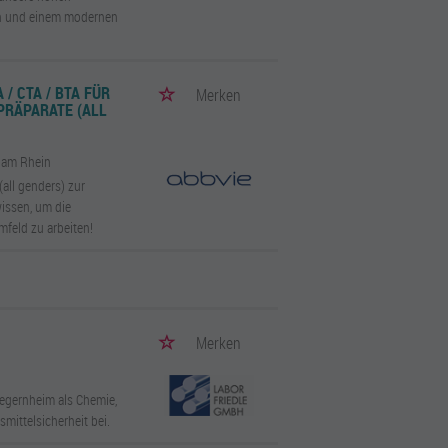
iten und einem modernen
/ CTA / BTA FÜR
Merken
PRÄPARATE (ALL
 am Rhein
all genders) zur
wissen, um die
feld zu arbeiten!
)
Merken
Tegernheim als Chemie,
smittelsicherheit bei.