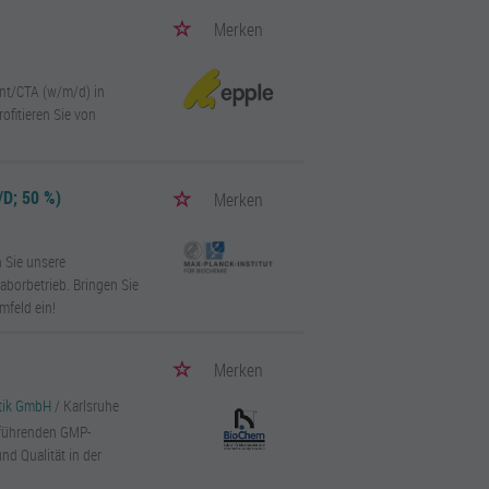
Merken
ant/CTA (w/m/d) in
ofitieren Sie von
D; 50 %)
Merken
n Sie unsere
borbetrieb. Bringen Sie
mfeld ein!
Merken
ytik GmbH
/ Karlsruhe
m führenden GMP-
und Qualität in der