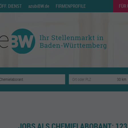
ÖFF. DIENST
azubiBW.de
FIRMENPROFILE
FÜR
JOBS ALS CHEMIELABORANT:
123