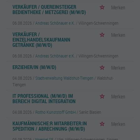
VERKÄUFER / QUEREINSTEIGER
Merken
BEDIENTHEKE / METZGEREI (M/W/D)
06.08.2026 /
Andreas Schönauer e.K.
/ Villingen-Schwenningen
VERKÄUFER /
Merken
EINZELHANDELSKAUFMANN
GETRÄNKE (M/W/D)
06.08.2026 /
Andreas Schönauer e.K.
/ Villingen-Schwenningen
ERZIEHER/IN (M/W/D)
Merken
04.08.2026 /
Stadtverwaltung Waldshut-Tiengen
/ Waldshut-
Tiengen
IT PROFESSIONAL (M/W/D) IM
Merken
BEREICH DIGITAL INTEGRATION
04.08.2026 /
Rotho Kunststoff GmbH
/ Sankt Blasien
KAUFMÄNNISCHE:R MITARBEITER:IN
Merken
SPEDITION / ABRECHNUNG (M/W/D)
05.08.2026 /
Noerpel SE
/ Ulm, Villingen-Schwenningen, Singen