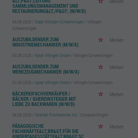
&LT;P&GT;LEITUNG
Merken
SAMMLUNGSMANAGEMENT UND
RESTAURIERUNG&LT;/P&GT; (M/W/D)
04.08.2026 /
Stadt Villingen-Schwenningen
/ Villingen-
Schwenningen
AUSZUBILDENDER ZUM
Merken
INDUSTRIEMECHANIKER (M/W/X)
03.08.2026 /
Aptar Villingen GmbH
/ Villingen-Schwenningen
AUSZUBILDENDER ZUM
Merken
WERKZEUGMECHANIKER (M/W/X)
03.08.2026 /
Aptar Villingen GmbH
/ Villingen-Schwenningen
BÄCKEREIFACHVERKÄUFER /
Merken
BÄCKER / QUEREINSTEIGER MIT
LIEBE ZU BACKWAREN (M/W/D)
04.08.2026 /
Strecker Frischecenter KG
/ Donaueschingen
PÄDAGOGISCHE
Merken
FACHKRÄFTE&LT;BR&GT;FÜR DIE
KINDERTAGESSTÄTTE&LT;BR&GT;SC