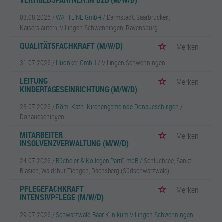
VERTRIEBSPARTNER:IN B2B (M/W/D)
03.08.2026 /
WATTLINE GmbH
/ Darmstadt, Saarbrücken,
Kaiserslautern, Villingen-Schwenningen, Ravensburg
QUALITÄTSFACHKRAFT (M/W/D)
Merken
31.07.2026 /
Huonker GmbH
/ Villingen-Schwenningen
LEITUNG
Merken
KINDERTAGESEINRICHTUNG (M/W/D)
23.07.2026 /
Röm. Kath. Kirchengemeinde Donaueschingen
/
Donaueschingen
MITARBEITER
Merken
INSOLVENZVERWALTUNG (M/W/D)
24.07.2026 /
Bücheler & Kollegen PartG mbB
/ Schluchsee, Sankt
Blasien, Waldshut-Tiengen, Dachsberg (Südschwarzwald)
PFLEGEFACHKRAFT
Merken
INTENSIVPFLEGE (M/W/D)
29.07.2026 /
Schwarzwald-Baar Klinikum Villingen-Schwenningen