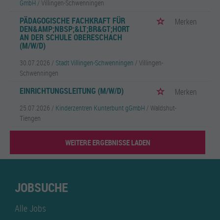
GmbH
/ Villingen-Schwenningen
PÄDAGOGISCHE FACHKRAFT FÜR
Merken
DEN&AMP;NBSP;&LT;BR&GT;HORT
AN DER SCHULE OBERESCHACH
(M/W/D)
30.07.2026 /
Stadt Villingen-Schwenningen
/ Villingen-
Schwenningen
EINRICHTUNGSLEITUNG (M/W/D)
Merken
25.07.2026 /
Kinderzentren Kunterbunt gGmbH
/ Waldshut-
Tiengen
WEITERE ERGEBNISSE LADEN
JOBSUCHE
Alle Jobs