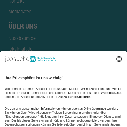
Kontakt
Mediadaten
ÜBER UNS
Nussbaum.de
lokalmatador
kaufinBW
Nussbaum Club
NussbaumID
Nussbaum Medien
de.jobble.org