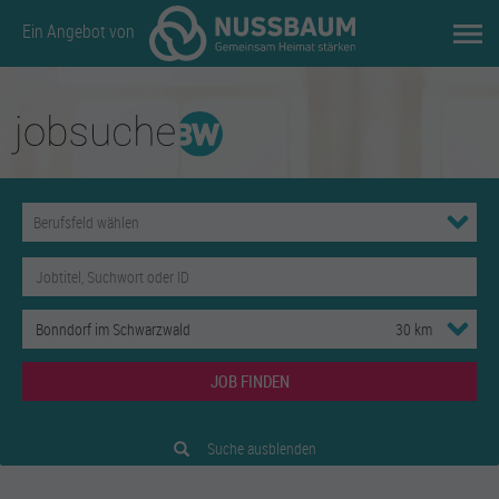
Ein Angebot von
JOB FINDEN
Suche ausblenden