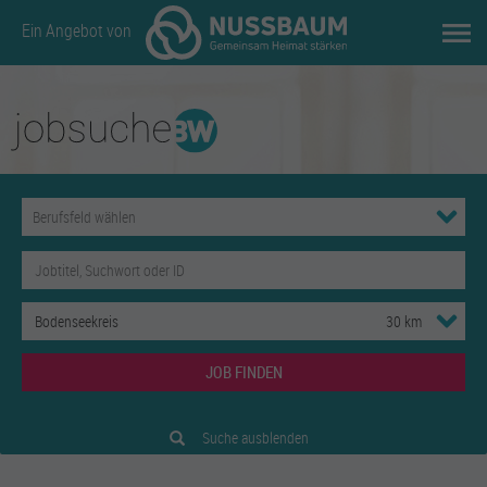
Ein Angebot von
JOB FINDEN
Suche ausblenden