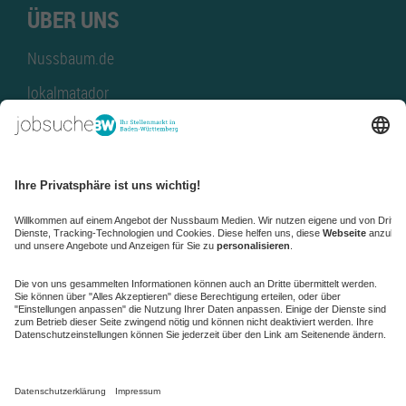
ÜBER UNS
Nussbaum.de
lokalmatador
kaufinBW
Nussbaum Club
NussbaumID
Nussbaum Medien
de.jobble.org