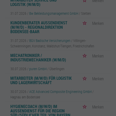
MITARBEITER SERVICE UND
Merken
LOGISTIK (W/M/D)
31.07.2026 /
Bw Bekleidungsmanagement GmbH
/ Stetten
KUNDENBERATER AUSSENDIENST (
Merken
M/W/D) - REGIONALDIREKTION B
ODENSEE-BAAR
31.07.2026 /
BGV Badische Versicherungen
/ Villingen-
Schwenningen, Konstanz, Waldshut-Tiengen, Friedrichshafen
MECHATRONIKER /
Merken
INDUSTRIEMECHANIKER (W/M/D)
30.07.2026 /
puren GmbH
/ Überlingen
MITARBEITER (M/W/D) FÜR LOGISTIK
Merken
UND LAGERWIRTSCHAFT
30.07.2026 /
ACE Advanced Composite Engineering GmbH
/
Hagnau am Bodensee
HYGIENECOACH (M/W/D) IM
Merken
AUSSENDIENST FÜR DIE REGION S
ÜD (SÜDLICHER TEIL VON BAYERN U