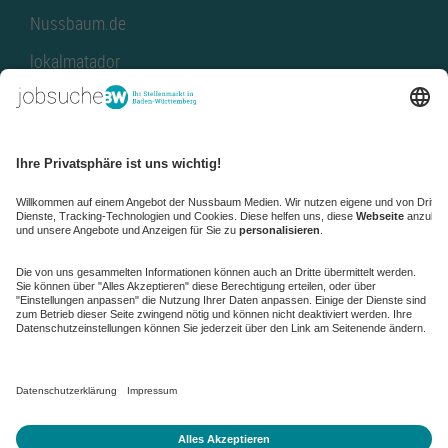
Nussbaum.de
lokalmatador
kaufinBW
Nussbaum Club
NussbaumID
Nussbaum Medien
de.jobble.org
AGB
Datenschutz