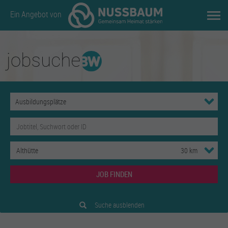
Ein Angebot von
JOB FINDEN
Suche ausblenden