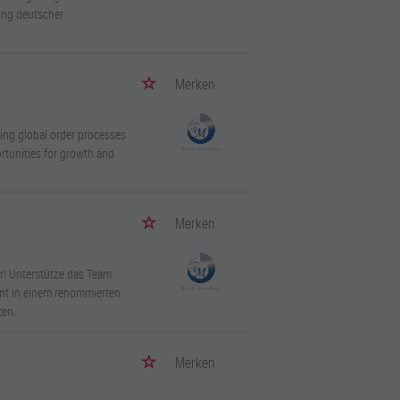
lung deutscher
Merken
ting global order processes
rtunities for growth and
Merken
r! Unterstütze das Team
t in einem renommierten
ten.
Merken