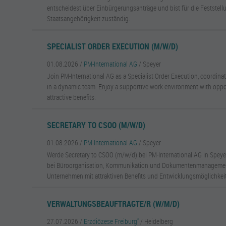
entscheidest über Einbürgerungsanträge und bist für die Feststel
Staatsangehörigkeit zuständig.
SPECIALIST ORDER EXECUTION (M/W/D)
01.08.2026 /
PM-International AG
/ Speyer
Join PM-International AG as a Specialist Order Execution, coordina
in a dynamic team. Enjoy a supportive work environment with oppo
attractive benefits.
SECRETARY TO CSOO (M/W/D)
01.08.2026 /
PM-International AG
/ Speyer
Werde Secretary to CSOO (m/w/d) bei PM-International AG in Speye
bei Büroorganisation, Kommunikation und Dokumentenmanagemen
Unternehmen mit attraktiven Benefits und Entwicklungsmöglichkei
VERWALTUNGSBEAUFTRAGTE/R (W/M/D)
27.07.2026 /
Erzdiözese Freiburg''
/ Heidelberg