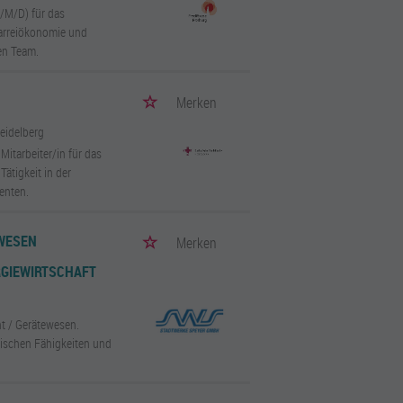
W/M/D) für das
farreiökonomie und
en Team.
Merken
Heidelberg
itarbeiter/in für das
Tätigkeit in der
enten.
WESEN
Merken
GIEWIRTSCHAFT
t / Gerätewesen.
nischen Fähigkeiten und