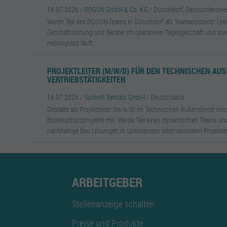
16.07.2026 /
ROGON GmbH & Co. KG
/ Düsseldorf, Deutschlandwe
Werde Teil des ROGON-Teams in Düsseldorf als Teamassistenz! Unt
Geschäftsleitung und Berater im operativen Tagesgeschäft und sorg
reibungslos läuft.
PROJEKTLEITER (M/W/D) FÜR DEN TECHNISCHEN AUSS
ERTRIEBSTÄTIGKEITEN
16.07.2026 /
Sunbelt Rentals GmbH
/ Deutschland
Gestalte als Projektleiter (m/w/d) im Technischen Außendienst inn
Bodenschutzprojekte mit. Werde Teil eines dynamischen Teams und
nachhaltige Bau Lösungen in spannenden internationalen Projekte
ARBEITGEBER
Stellenanzeige schalten
Preise und Produkte