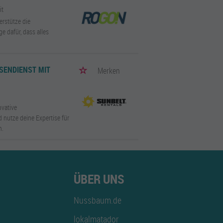
it
erstütze die
e dafür, dass alles
ENDIENST MIT V
Merken
ovative
 nutze deine Expertise für
n.
ÜBER UNS
Nussbaum.de
lokalmatador