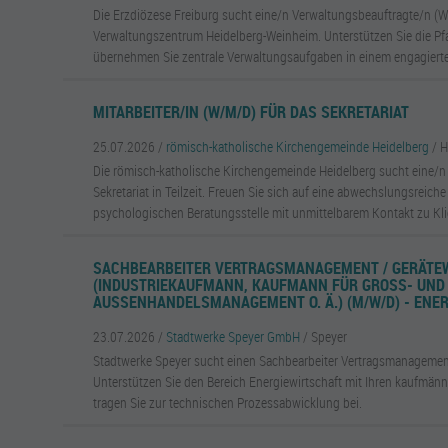
Die Erzdiözese Freiburg sucht eine/n Verwaltungsbeauftragte/n (
Verwaltungszentrum Heidelberg-Weinheim. Unterstützen Sie die P
übernehmen Sie zentrale Verwaltungsaufgaben in einem engagiert
MITARBEITER/IN (W/M/D) FÜR DAS SEKRETARIAT
25.07.2026 /
römisch-katholische Kirchengemeinde Heidelberg
/ 
Die römisch-katholische Kirchengemeinde Heidelberg sucht eine/n M
Sekretariat in Teilzeit. Freuen Sie sich auf eine abwechslungsreiche 
psychologischen Beratungsstelle mit unmittelbarem Kontakt zu Kli
SACHBEARBEITER VERTRAGSMANAGEMENT / GERÄTE
(INDUSTRIEKAUFMANN, KAUFMANN FÜR GROSS- UND A
USSENHANDELSMANAGEMENT O. Ä.) (M/W/D) - ENER
23.07.2026 /
Stadtwerke Speyer GmbH
/ Speyer
Stadtwerke Speyer sucht einen Sachbearbeiter Vertragsmanagemen
Unterstützen Sie den Bereich Energiewirtschaft mit Ihren kaufmän
tragen Sie zur technischen Prozessabwicklung bei.