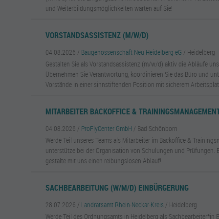
und Weiterbildungsmöglichkeiten warten auf Sie!
VORSTANDSASSISTENZ (M/W/D)
04.08.2026 /
Baugenossenschaft Neu Heidelberg eG
/ Heidelberg
Gestalten Sie als Vorstandsassistenz (m/w/d) aktiv die Abläufe u
Übernehmen Sie Verantwortung, koordinieren Sie das Büro und unte
Vorstände in einer sinnstiftenden Position mit sicherem Arbeitsplat
MITARBEITER BACKOFFICE & TRAININGSMANAGEMENT
04.08.2026 /
ProFlyCenter GmbH
/ Bad Schönborn
Werde Teil unseres Teams als Mitarbeiter im Backoffice & Traini
unterstütze bei der Organisation von Schulungen und Prüfungen. B
gestalte mit uns einen reibungslosen Ablauf!
SACHBEARBEITUNG (W/M/D) EINBÜRGERUNG
28.07.2026 /
Landratsamt Rhein-Neckar-Kreis
/ Heidelberg
Werde Teil des Ordnungsamts in Heidelberg als Sachbearbeiter*in 