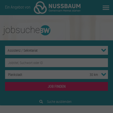
Ein Angebot von
JOB FINDEN
Suche ausblenden