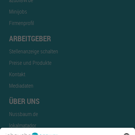
azubiBW.de
Minijobs
Firmenprofil
ARBEITGEBER
Stellenanzeige schalten
Preise und Produkte
Kontakt
Mediadaten
ÜBER UNS
Nussbaum.de
lokalmatador