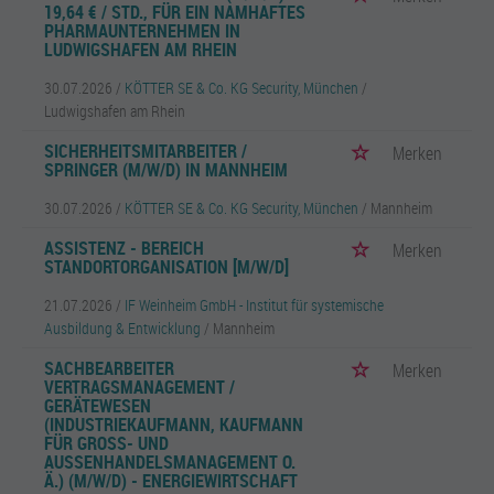
19,64 € / STD., FÜR EIN NAMHAFTES
PHARMAUNTERNEHMEN IN
LUDWIGSHAFEN AM RHEIN
30.07.2026 /
KÖTTER SE & Co. KG Security, München
/
Ludwigshafen am Rhein
SICHERHEITSMITARBEITER /
Merken
SPRINGER (M/W/D) IN MANNHEIM
30.07.2026 /
KÖTTER SE & Co. KG Security, München
/ Mannheim
ASSISTENZ - BEREICH
Merken
STANDORTORGANISATION [M/W/D]
21.07.2026 /
IF Weinheim GmbH - Institut für systemische
Ausbildung & Entwicklung
/ Mannheim
SACHBEARBEITER
Merken
VERTRAGSMANAGEMENT /
GERÄTEWESEN
(INDUSTRIEKAUFMANN, KAUFMANN
FÜR GROSS- UND A
USSENHANDELSMANAGEMENT O. Ä.
) (M/W/D) - ENERGIEWIRTSCHAFT