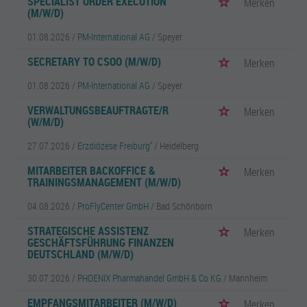
SPECIALIST ORDER EXECUTION
Merken
(M/W/D)
01.08.2026 /
PM-International AG
/ Speyer
SECRETARY TO CSOO (M/W/D)
Merken
01.08.2026 /
PM-International AG
/ Speyer
VERWALTUNGSBEAUFTRAGTE/R
Merken
(W/M/D)
27.07.2026 /
Erzdiözese Freiburg''
/ Heidelberg
MITARBEITER BACKOFFICE &
Merken
TRAININGSMANAGEMENT (M/W/D)
04.08.2026 /
ProFlyCenter GmbH
/ Bad Schönborn
STRATEGISCHE ASSISTENZ
Merken
GESCHÄFTSFÜHRUNG FINANZEN
DEUTSCHLAND (M/W/D)
30.07.2026 /
PHOENIX Pharmahandel GmbH & Co KG
/ Mannheim
EMPFANGSMITARBEITER (M/W/D)
Merken