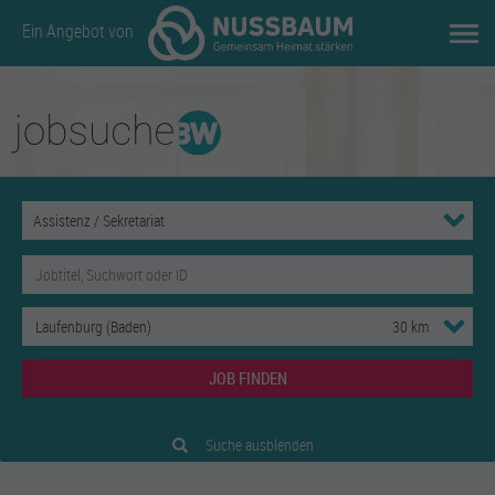
Ein Angebot von
JOB FINDEN
Suche ausblenden