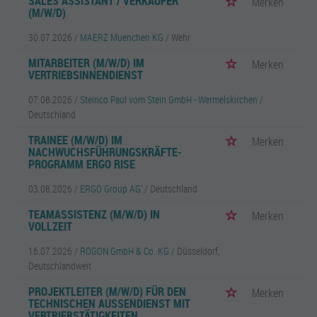
SALES ASSISTANT / VERKÄUFER
Merken
(M/W/D)
30.07.2026 /
MAERZ Muenchen KG
/ Wehr
MITARBEITER (M/W/D) IM
Merken
VERTRIEBSINNENDIENST
07.08.2026 /
Steinco Paul vom Stein GmbH - Wermelskirchen
/
Deutschland
TRAINEE (M/W/D) IM
Merken
NACHWUCHSFÜHRUNGSKRÄFTE-
PROGRAMM ERGO RISE
03.08.2026 /
ERGO Group AG'
/ Deutschland
TEAMASSISTENZ (M/W/D) IN
Merken
VOLLZEIT
16.07.2026 /
ROGON GmbH & Co. KG
/ Düsseldorf,
Deutschlandweit
PROJEKTLEITER (M/W/D) FÜR DEN
Merken
TECHNISCHEN AUSSENDIENST MIT V
ERTRIEBSTÄTIGKEITEN