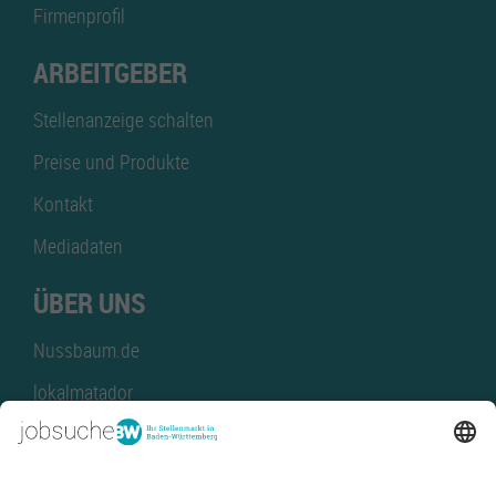
Firmenprofil
ARBEITGEBER
Stellenanzeige schalten
Preise und Produkte
Kontakt
Mediadaten
ÜBER UNS
Nussbaum.de
lokalmatador
kaufinBW
Nussbaum Club