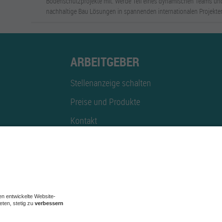
Bodenschutzprojekte mit. Werde Teil eines dynamischen Teams und
nachhaltige Bau Lösungen in spannenden internationalen Projekte
ARBEITGEBER
Stellenanzeige schalten
Preise und Produkte
Kontakt
Mediadaten