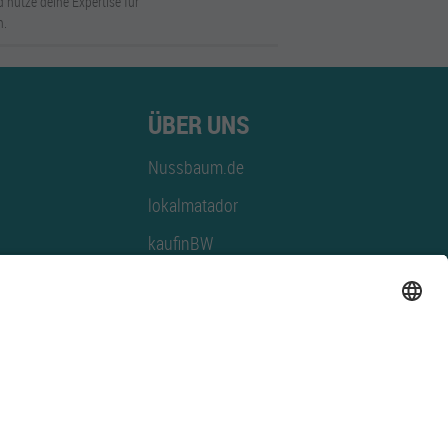
 nutze deine Expertise für
n.
ÜBER UNS
Nussbaum.de
lokalmatador
kaufinBW
Nussbaum Club
NussbaumID
Nussbaum Medien