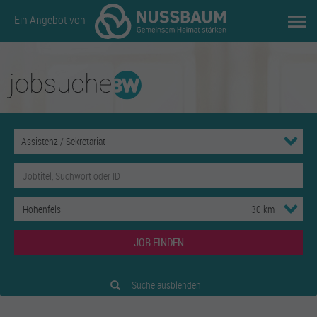
Ein Angebot von
JOB FINDEN
Suche ausblenden