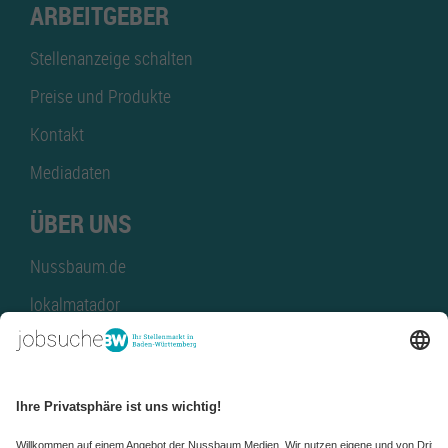
ARBEITGEBER
Stellenanzeige schalten
Preise und Produkte
Kontakt
Mediadaten
ÜBER UNS
Nussbaum.de
lokalmatador
kaufinBW
Nussbaum Club
NussbaumID