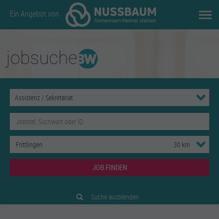
Ein Angebot von
JOB FINDEN
Suche ausblenden