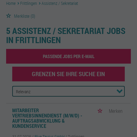
Home
Frittlingen
Assistenz / Sekretariat
Merkliste
(0)
5 ASSISTENZ / SEKRETARIAT JOBS
IN FRITTLINGEN
PASSENDE JOBS PER E-MAIL
GRENZEN SIE IHRE SUCHE EIN
MITARBEITER
Merken
VERTRIEBSINNENDIENST (M/W/D) -
AUFTRAGSABWICKLUNG &
KUNDENSERVICE
31.07.2026 /
Blue Taurus GmbH
/ Tuttlingen