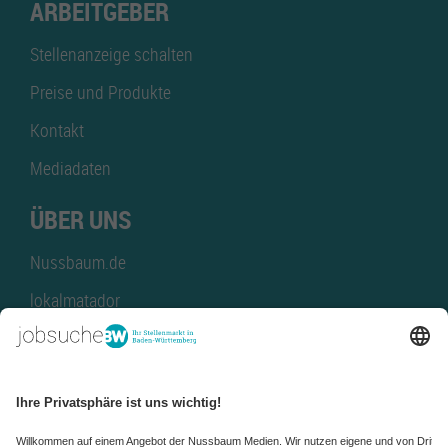
ARBEITGEBER
Stellenanzeige schalten
Preise und Produkte
Kontakt
Mediadaten
ÜBER UNS
Nussbaum.de
lokalmatador
kaufinBW
Nussbaum Club
NussbaumID