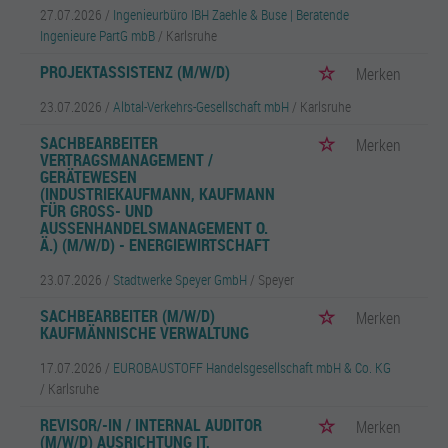
27.07.2026 /
Ingenieurbüro IBH Zaehle & Buse | Beratende
Ingenieure PartG mbB
/ Karlsruhe
PROJEKTASSISTENZ (M/W/D)
Merken
23.07.2026 /
Albtal-Verkehrs-Gesellschaft mbH
/ Karlsruhe
SACHBEARBEITER
Merken
VERTRAGSMANAGEMENT /
GERÄTEWESEN
(INDUSTRIEKAUFMANN, KAUFMANN
FÜR GROSS- UND A
USSENHANDELSMANAGEMENT O. Ä.
) (M/W/D) - ENERGIEWIRTSCHAFT
23.07.2026 /
Stadtwerke Speyer GmbH
/ Speyer
SACHBEARBEITER (M/W/D)
Merken
KAUFMÄNNISCHE VERWALTUNG
17.07.2026 /
EUROBAUSTOFF Handelsgesellschaft mbH & Co. KG
/ Karlsruhe
REVISOR/-IN / INTERNAL AUDITOR
Merken
(M/W/D) AUSRICHTUNG IT,