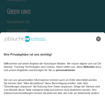
ÜBER UNS
Nussbaum.de
lokalmatador
kaufinBW
Nussbaum Club
NussbaumID
Nussbaum Medien
de.jobble.org