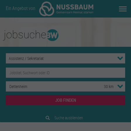
Ein Angebot von
JOB FINDEN
Suche ausblenden