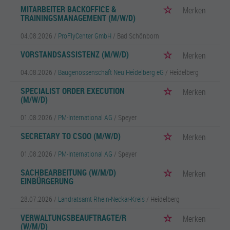
MITARBEITER BACKOFFICE &
Merken
TRAININGSMANAGEMENT (M/W/D)
04.08.2026 /
ProFlyCenter GmbH
/ Bad Schönborn
VORSTANDSASSISTENZ (M/W/D)
Merken
04.08.2026 /
Baugenossenschaft Neu Heidelberg eG
/ Heidelberg
SPECIALIST ORDER EXECUTION
Merken
(M/W/D)
01.08.2026 /
PM-International AG
/ Speyer
SECRETARY TO CSOO (M/W/D)
Merken
01.08.2026 /
PM-International AG
/ Speyer
SACHBEARBEITUNG (W/M/D)
Merken
EINBÜRGERUNG
28.07.2026 /
Landratsamt Rhein-Neckar-Kreis
/ Heidelberg
VERWALTUNGSBEAUFTRAGTE/R
Merken
(W/M/D)