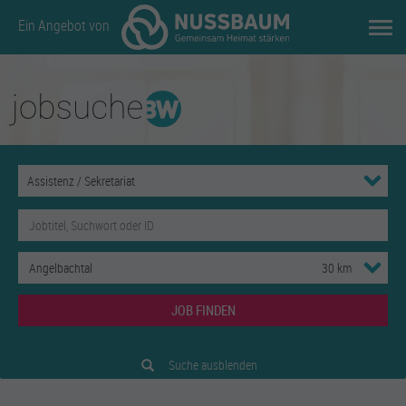
Ein Angebot von
JOB FINDEN
Suche ausblenden