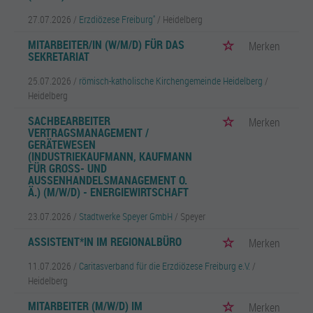
27.07.2026 /
Erzdiözese Freiburg''
/ Heidelberg
MITARBEITER/IN (W/M/D) FÜR DAS
Merken
SEKRETARIAT
25.07.2026 /
römisch-katholische Kirchengemeinde Heidelberg
/
Heidelberg
SACHBEARBEITER
Merken
VERTRAGSMANAGEMENT /
GERÄTEWESEN
(INDUSTRIEKAUFMANN, KAUFMANN
FÜR GROSS- UND A
USSENHANDELSMANAGEMENT O. Ä.
) (M/W/D) - ENERGIEWIRTSCHAFT
23.07.2026 /
Stadtwerke Speyer GmbH
/ Speyer
ASSISTENT*IN IM REGIONALBÜRO
Merken
11.07.2026 /
Caritasverband für die Erzdiözese Freiburg e.V.
/
Heidelberg
MITARBEITER (M/W/D) IM
Merken