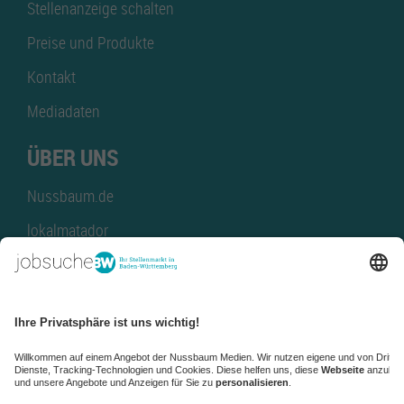
Stellenanzeige schalten
Preise und Produkte
Kontakt
Mediadaten
ÜBER UNS
Nussbaum.de
lokalmatador
kaufinBW
Nussbaum Club
NussbaumID
Nussbaum Medien