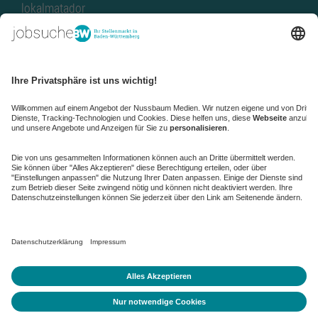
lokalmatador
kaufinBW
Nussbaum Club
NussbaumID
Nussbaum Medien
de.jobble.org
AGB
Datenschutz
Datenschutz-Einstellungen ändern