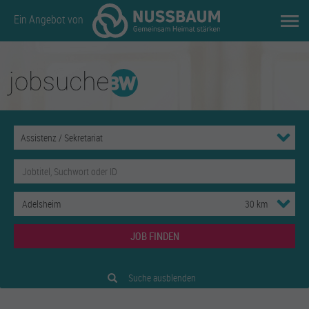
Ein Angebot von
JOB FINDEN
Suche ausblenden