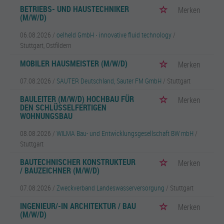
BETRIEBS- UND HAUSTECHNIKER
Merken
(M/W/D)
06.08.2026 /
oelheld GmbH ∙ innovative fluid technology
/
Stuttgart, Ostfildern
MOBILER HAUSMEISTER (M/W/D)
Merken
07.08.2026 /
SAUTER Deutschland, Sauter FM GmbH
/ Stuttgart
BAULEITER (M/W/D) HOCHBAU FÜR
Merken
DEN SCHLÜSSELFERTIGEN
WOHNUNGSBAU
08.08.2026 /
WILMA Bau- und Entwicklungsgesellschaft BW mbH
/
Stuttgart
BAUTECHNISCHER KONSTRUKTEUR
Merken
/ BAUZEICHNER (M/W/D)
07.08.2026 /
Zweckverband Landeswasserversorgung
/ Stuttgart
INGENIEUR/-IN ARCHITEKTUR / BAU
Merken
(M/W/D)