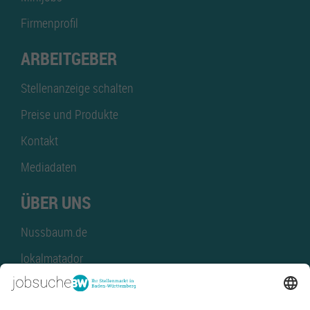
Firmenprofil
ARBEITGEBER
Stellenanzeige schalten
Preise und Produkte
Kontakt
Mediadaten
ÜBER UNS
Nussbaum.de
lokalmatador
kaufinBW