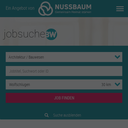
Ein Angebot von
JOB FINDEN
Suche ausblenden