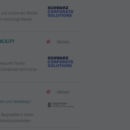
 und sichere den Betrieb
m und bringe Wasser,
ACILITY
Merken
erpunkt Facility
d kombiniere technische
Merken
im und Heidelberg
/
 Bauprojekte in einem
Arbeitszeitmodellen.