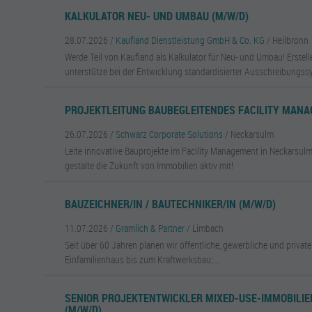
KALKULATOR NEU- UND UMBAU (M/W/D)
28.07.2026 /
Kaufland Dienstleistung GmbH & Co. KG
/ Heilbronn
Werde Teil von Kaufland als Kalkulator für Neu- und Umbau! Erste
unterstütze bei der Entwicklung standardisierter Ausschreibungss
PROJEKTLEITUNG BAUBEGLEITENDES FACILITY MANA
26.07.2026 /
Schwarz Corporate Solutions
/ Neckarsulm
Leite innovative Bauprojekte im Facility Management in Neckarsulm
gestalte die Zukunft von Immobilien aktiv mit!
BAUZEICHNER/IN / BAUTECHNIKER/IN (M/W/D)
11.07.2026 /
Gramlich & Partner
/ Limbach
Seit über 60 Jahren planen wir öffentliche, gewerbliche und priva
Einfamilienhaus bis zum Kraftwerksbau;...
SENIOR PROJEKTENTWICKLER MIXED-USE-IMMOBILIE
(M/W/D)