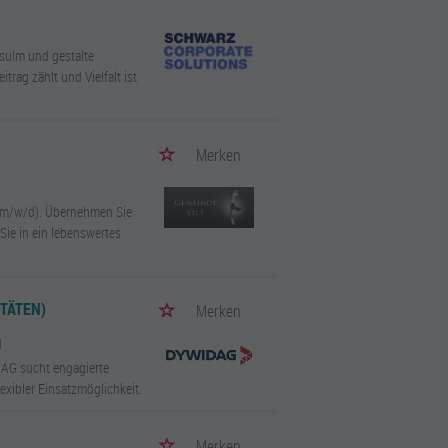
rsulm und gestalte
rag zählt und Vielfalt ist
Merken
n (m/w/d). Übernehmen Sie
Sie in ein lebenswertes
TÄTEN)
Merken
d
DAG sucht engagierte
xibler Einsatzmöglichkeit.
Merken