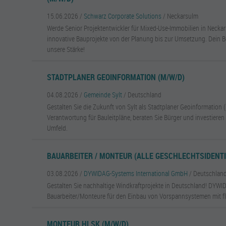
15.06.2026 /
Schwarz Corporate Solutions
/ Neckarsulm
Werde Senior Projektentwickler für Mixed-Use-Immobilien in Necka
innovative Bauprojekte von der Planung bis zur Umsetzung. Dein Beit
unsere Stärke!
STADTPLANER GEOINFORMATION (M/W/D)
04.08.2026 /
Gemeinde Sylt
/ Deutschland
Gestalten Sie die Zukunft von Sylt als Stadtplaner Geoinformatio
Verantwortung für Bauleitpläne, beraten Sie Bürger und investieren 
Umfeld.
BAUARBEITER / MONTEUR (ALLE GESCHLECHTSIDENTI
03.08.2026 /
DYWIDAG-Systems International GmbH
/ Deutschlan
Gestalten Sie nachhaltige Windkraftprojekte in Deutschland! DYWI
Bauarbeiter/Monteure für den Einbau von Vorspannsystemen mit fle
MONTEUR HLSK (M/W/D)