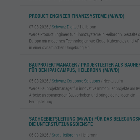
PRODUCT ENGINEER FINANZSYSTEME (M/W/D)
07.08.2026 /
Schwarz Digits
/ Heilbronn
Werde Product Engineer für Finanzsysteme in Heilbronn. Gestalte di
Europa mit modernen Technologien wie Cloud, Kubernetes und APIs
in einer dynamischen Umgebung ein!
BAUPROJEKTMANAGER / PROJEKTLEITER ALS BAUH
FÜR DEN IPAI CAMPUS, HEILBRONN (M/W/D)
05.08.2026 /
Schwarz Corporate Solutions
/ Neckarsulm
Werde Bauprojektmanager für innovative Immobilienprojekte am IP
Arbeite an spannenden Bauvorhaben und bringe deine Ideen ein – 
Fertigstellung.
SACHGEBIETSLEITUNG (M/W/D) FÜR DAS BELEGUNG
DIE UNTERSTÜTZUNGSDIENSTE
06.08.2026 /
Stadt Heilbronn
/ Heilbronn