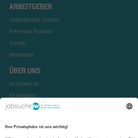
ARBEITGEBER
Stellenanzeige schalten
Preise und Produkte
Kontakt
Mediadaten
ÜBER UNS
Nussbaum.de
lokalmatador
kaufinBW
Nussbaum Club
NussbaumID