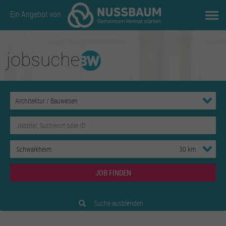
Ein Angebot von
JOB FINDEN
Suche ausblenden