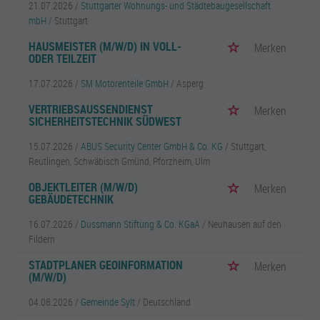
21.07.2026 /
Stuttgarter Wohnungs- und Städtebaugesellschaft
mbH
/ Stuttgart
HAUSMEISTER (M/W/D) IN VOLL-
Merken
ODER TEILZEIT
17.07.2026 /
SM Motorenteile GmbH
/ Asperg
VERTRIEBSAUSSENDIENST S
Merken
ICHERHEITSTECHNIK SÜDWEST
15.07.2026 /
ABUS Security Center GmbH & Co. KG
/ Stuttgart,
Reutlingen, Schwäbisch Gmünd, Pforzheim, Ulm
OBJEKTLEITER (M/W/D)
Merken
GEBÄUDETECHNIK
16.07.2026 /
Dussmann Stiftung & Co. KGaA
/ Neuhausen auf den
Fildern
STADTPLANER GEOINFORMATION
Merken
(M/W/D)
04.08.2026 /
Gemeinde Sylt
/ Deutschland