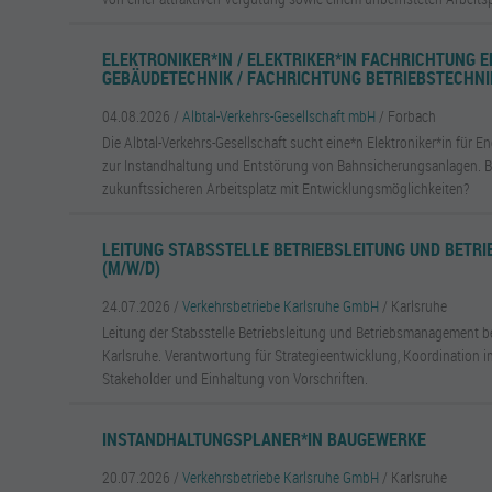
ELEKTRONIKER*IN / ELEKTRIKER*IN FACHRICHTUNG 
GEBÄUDETECHNIK / FACHRICHTUNG BETRIEBSTECHNI
04.08.2026 /
Albtal-Verkehrs-Gesellschaft mbH
/ Forbach
Die Albtal-Verkehrs-Gesellschaft sucht eine*n Elektroniker*in für 
zur Instandhaltung und Entstörung von Bahnsicherungsanlagen. Bi
zukunftssicheren Arbeitsplatz mit Entwicklungsmöglichkeiten?
LEITUNG STABSSTELLE BETRIEBSLEITUNG UND BET
(M/W/D)
24.07.2026 /
Verkehrsbetriebe Karlsruhe GmbH
/ Karlsruhe
Leitung der Stabsstelle Betriebsleitung und Betriebsmanagement b
Karlsruhe. Verantwortung für Strategieentwicklung, Koordination i
Stakeholder und Einhaltung von Vorschriften.
INSTANDHALTUNGSPLANER*IN BAUGEWERKE
20.07.2026 /
Verkehrsbetriebe Karlsruhe GmbH
/ Karlsruhe