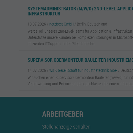
SYSTEMADMINISTRATOR (M/W/D) 2ND-LEVEL APPLIC
INFRASTRUKTUR
18.07.2026 /
netzbest GmbH
/ Berlin, Deutschland
Werde Teil unseres 2nd-Level-Teams für Application & Infrastruktur
Unterstütze unsere Kunden bei komplexen Störungen in Microsof
effizienten IT-Support in der Pflegebranche.
SUPERVISOR OBERMONTEUR BAULEITER INDUSTRIEMO
14.07.2026 /
W&K Gesellschaft für Industrietechnik mbH
/ Deutsc
Wir suchen einen Supervisor Obermonteur Bauleiter (m/w/d) für int
Verantwortung und Entwicklungsmöglichkeiten bei einem inhaber
ARBEITGEBER
Stellenanzeige schalten