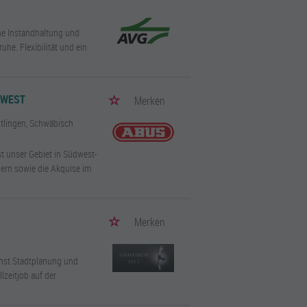
che Instandhaltung und
e. Flexibilität und ein
DWEST
Merken
eutlingen, Schwäbisch
st unser Gebiet in Südwest-
nern sowie die Akquise im
Merken
enst Stadtplanung und
lzeitjob auf der