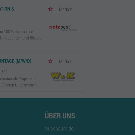
ATION &
Merken
 in 100 % Homeoffice.
t-Umgebungen und fördere
NTAGE (M/W/D)
Merken
hland
ernationale Projekte mit
geführten Unternehmen.
ÜBER UNS
Nussbaum.de