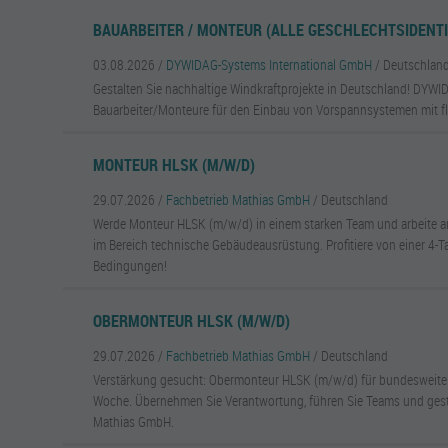
BAUARBEITER / MONTEUR (ALLE GESCHLECHTSIDENTI
03.08.2026 /
DYWIDAG-Systems International GmbH
/ Deutschlan
Gestalten Sie nachhaltige Windkraftprojekte in Deutschland! DYWI
Bauarbeiter/Monteure für den Einbau von Vorspannsystemen mit fle
MONTEUR HLSK (M/W/D)
29.07.2026 /
Fachbetrieb Mathias GmbH
/ Deutschland
Werde Monteur HLSK (m/w/d) in einem starken Team und arbeite a
im Bereich technische Gebäudeausrüstung. Profitiere von einer 4-
Bedingungen!
OBERMONTEUR HLSK (M/W/D)
29.07.2026 /
Fachbetrieb Mathias GmbH
/ Deutschland
Verstärkung gesucht: Obermonteur HLSK (m/w/d) für bundesweite P
Woche. Übernehmen Sie Verantwortung, führen Sie Teams und gesta
Mathias GmbH.