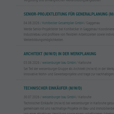
SENIOR-PROJEKTLEITUNG FÜR GENERALPLANUNG (M
04.08.2026 /
Kohlbecker Gesamtplan GmbH
/ Gaggenau
Werde Senior-Projektleiter bei Kohlbecker in Gaggenau! Koordinier
Industriebau und profitiere von flexiblen Arbeitszeiten sowie indivi
Weiterbildungsmöglichkeiten.
ARCHITEKT (M/W/D) IN DER WERKPLANUNG
03.08.2026 /
weisenburger bau GmbH
/ Karlsruhe
Sei Teil der weisenburger-Gruppe als Architekt (m/w/d) in der Wer
innovative Wohn- und Gewerbeprojekte und trage zur nachhaltigen
TECHNISCHER EINKÄUFER (M/W/D)
30.07.2026 /
weisenburger bau GmbH
/ Karlsruhe
Technischer Einkäufer (m/w/d) bei weisenburger in Karlsruhe gesu
gemeinsam mit uns nachhaltige Projekte im Bau- und Immobilienber
von einer attraktiven Vergütung sowie einem unbefristeten Arbeitsp