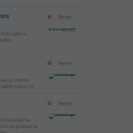
/W/D)
Merken
e Großprojekte im
duellen
Merken
kplanung. Entwickle
 Stadtentwicklung bei.
Merken
cht! Entwickeln Sie
eich und profitieren Sie
latz.