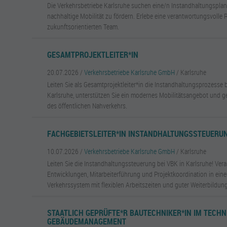
Die Verkehrsbetriebe Karlsruhe suchen eine/n Instandhaltungsplan
nachhaltige Mobilität zu fördern. Erlebe eine verantwortungsvolle 
zukunftsorientierten Team.
GESAMTPROJEKTLEITER*IN
20.07.2026 /
Verkehrsbetriebe Karlsruhe GmbH
/ Karlsruhe
Leiten Sie als Gesamtprojektleiter*in die Instandhaltungsprozesse 
Karlsruhe, unterstützen Sie ein modernes Mobilitätsangebot und ge
des öffentlichen Nahverkehrs.
FACHGEBIETSLEITER*IN INSTANDHALTUNGSSTEUERU
10.07.2026 /
Verkehrsbetriebe Karlsruhe GmbH
/ Karlsruhe
Leiten Sie die Instandhaltungssteuerung bei VBK in Karlsruhe! Vera
Entwicklungen, Mitarbeiterführung und Projektkoordination in ei
Verkehrssystem mit flexiblen Arbeitszeiten und guter Weiterbildung
STAATLICH GEPRÜFTE*R BAUTECHNIKER*IN IM TECH
GEBÄUDEMANAGEMENT