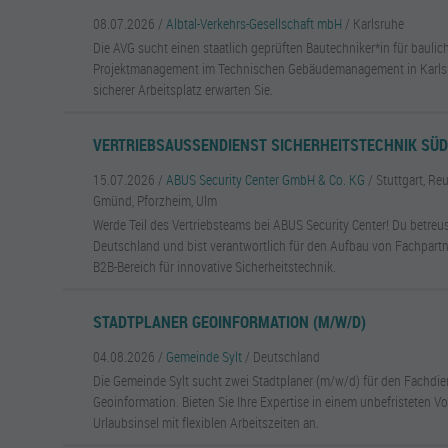
08.07.2026 /
Albtal-Verkehrs-Gesellschaft mbH
/ Karlsruhe
Die AVG sucht einen staatlich geprüften Bautechniker*in für bauli
Projektmanagement im Technischen Gebäudemanagement in Karlsruh
sicherer Arbeitsplatz erwarten Sie.
VERTRIEBSAUSSENDIENST SICHERHEITSTECHNIK SÜ
15.07.2026 /
ABUS Security Center GmbH & Co. KG
/ Stuttgart, R
Gmünd, Pforzheim, Ulm
Werde Teil des Vertriebsteams bei ABUS Security Center! Du betreu
Deutschland und bist verantwortlich für den Aufbau von Fachpart
B2B-Bereich für innovative Sicherheitstechnik.
STADTPLANER GEOINFORMATION (M/W/D)
04.08.2026 /
Gemeinde Sylt
/ Deutschland
Die Gemeinde Sylt sucht zwei Stadtplaner (m/w/d) für den Fachdi
Geoinformation. Bieten Sie Ihre Expertise in einem unbefristeten Vol
Urlaubsinsel mit flexiblen Arbeitszeiten an.