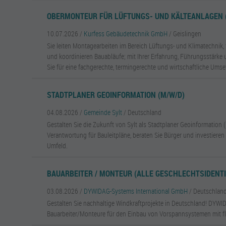
OBERMONTEUR FÜR LÜFTUNGS- UND KÄLTEANLAGEN 
10.07.2026 /
Kurfess Gebäudetechnik GmbH
/ Geislingen
Sie leiten Montagearbeiten im Bereich Lüftungs- und Klimatechnik
und koordinieren Bauabläufe; mit Ihrer Erfahrung, Führungsstärke
Sie für eine fachgerechte, termingerechte und wirtschaftliche Umset
STADTPLANER GEOINFORMATION (M/W/D)
04.08.2026 /
Gemeinde Sylt
/ Deutschland
Gestalten Sie die Zukunft von Sylt als Stadtplaner Geoinformatio
Verantwortung für Bauleitpläne, beraten Sie Bürger und investieren 
Umfeld.
BAUARBEITER / MONTEUR (ALLE GESCHLECHTSIDENTI
03.08.2026 /
DYWIDAG-Systems International GmbH
/ Deutschlan
Gestalten Sie nachhaltige Windkraftprojekte in Deutschland! DYWI
Bauarbeiter/Monteure für den Einbau von Vorspannsystemen mit fle