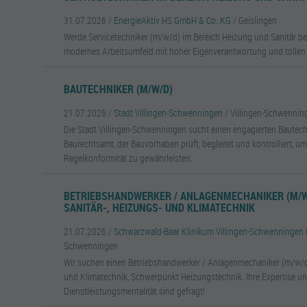
31.07.2026 /
EnergieAktiv HS GmbH & Co. KG
/ Geislingen
Werde Servicetechniker (m/w/d) im Bereich Heizung und Sanitär bei
modernes Arbeitsumfeld mit hoher Eigenverantwortung und tollen M
BAUTECHNIKER (M/W/D)
21.07.2026 /
Stadt Villingen-Schwenningen
/ Villingen-Schwennin
Die Stadt Villingen-Schwenningen sucht einen engagierten Bautech
Baurechtsamt, der Bauvorhaben prüft, begleitet und kontrolliert, u
Regelkonformität zu gewährleisten.
BETRIEBSHANDWERKER / ANLAGENMECHANIKER (M/W
SANITÄR-, HEIZUNGS- UND KLIMATECHNIK
21.07.2026 /
Schwarzwald-Baar Klinikum Villingen-Schwenninge
Schwenningen
Wir suchen einen Betriebshandwerker / Anlagenmechaniker (m/w/d) 
und Klimatechnik, Schwerpunkt Heizungstechnik. Ihre Expertise u
Dienstleistungsmentalität sind gefragt!