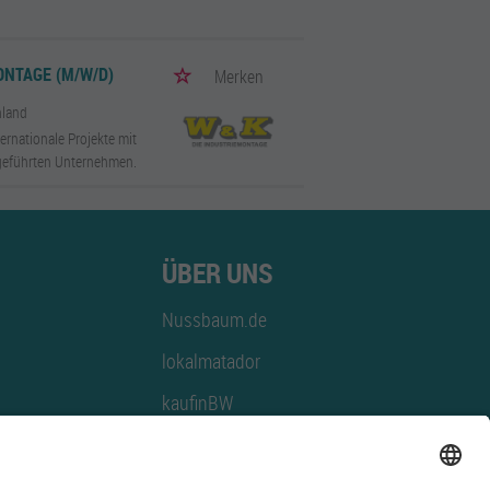
NTAGE (M/W/D)
Merken
hland
ernationale Projekte mit
geführten Unternehmen.
ÜBER UNS
Nussbaum.de
lokalmatador
kaufinBW
Nussbaum Club
NussbaumID