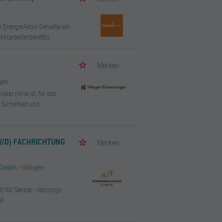
 EnergieAktiv! Genieße ein
itarbeiterbenefits.
Merken
gen
niker (m/w/d) für das
m Sicherheit und
/D) FACHRICHTUNG
Merken
n GmbH
/ Villingen-
für Sanitär-, Heizungs-
nd