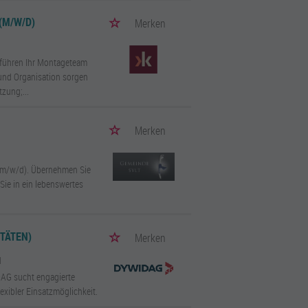
(M/W/D)
Merken
, führen Ihr Montageteam
 und Organisation sorgen
zung;...
Merken
n (m/w/d). Übernehmen Sie
Sie in ein lebenswertes
TÄTEN)
Merken
d
DAG sucht engagierte
xibler Einsatzmöglichkeit.