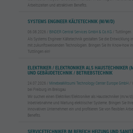
Arbeitszeiten und attraktiven Benefits.
SYSTEMS ENGINEER KÄLTETECHNIK (M/W/D)
06.08.2026 /
BINDER Central Services GmbH & Co.KG
/ Tuttlingen
Als Systems Engineer Kältetechnik gestalten Sie die Entwicklung 
mit zukunftsweisenden Technologien. Bringen Sie Ihr Know-how i
Tuttlingen ein!
ELEKTRIKER / ELEKTRONIKER ALS HAUSTECHNIKER (M
UND GEBÄUDETECHNIK / BETRIEBSTECHNIK
24.07.2026 /
MinebeaMitsumi Technology Center Europe GmbH
/ 
bei Freiburg im Breisgau
Wir suchen einen Elektriker/Elektroniker als Haustechniker (m/w/d) 
Inbetriebnahme und Wartung elektrischer Systeme. Bringen Sie Ihre
innovativen Unternehmen ein und profitieren Sie von flexiblen Arbe
Benefits.
SERVICETECHNIKER IM BEREICH HEIZUNG UND SANITÄ