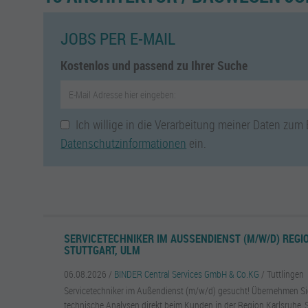
JOBS PER E-MAIL
Kostenlos und passend zu Ihrer Suche
Ich willige in die Verarbeitung meiner Daten zum
Datenschutzinformationen
ein.
SERVICETECHNIKER IM AUSSENDIENST (M/W/D) REGIO
TUTTGART, ULM
06.08.2026 /
BINDER Central Services GmbH & Co.KG
/ Tuttlingen
Servicetechniker im Außendienst (m/w/d) gesucht! Übernehmen S
technische Analysen direkt beim Kunden in der Region Karlsruhe, St