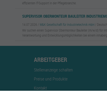
effizienten IT-Support in der Pflegebranche.
SUPERVISOR OBERMONTEUR BAULEITER INDUSTRIEMO
14.07.2026 /
W&K Gesellschaft für Industrietechnik mbH
/ Deutsc
Wir suchen einen Supervisor Obermonteur Bauleiter (m/w/d) für int
Verantwortung und Entwicklungsmöglichkeiten bei einem inhaber
ARBEITGEBER
Stellenanzeige schalten
Preise und Produkte
Kontakt
Mediadaten