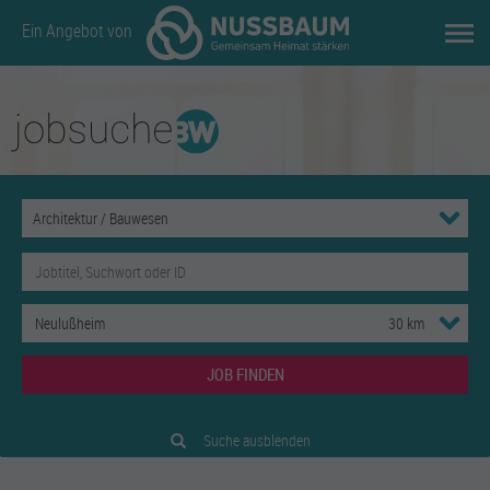
Ein Angebot von
JOB FINDEN
Suche ausblenden