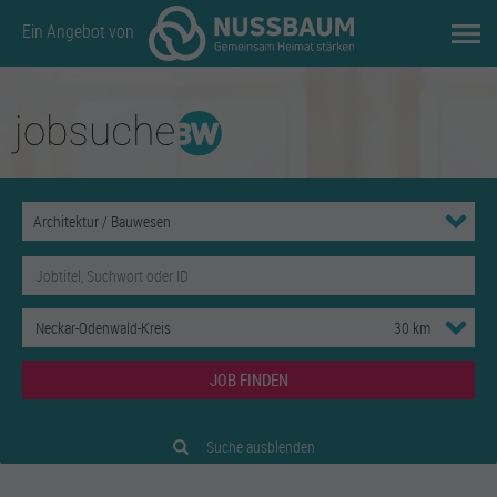
Ein Angebot von
JOB FINDEN
Suche ausblenden