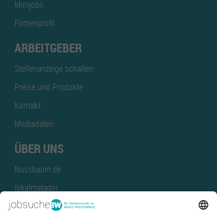
Minijobs
Firmenprofil
ARBEITGEBER
Stellenanzeige schalten
Preise und Produkte
Kontakt
Mediadaten
ÜBER UNS
Nussbaum.de
lokalmatador
kaufinBW