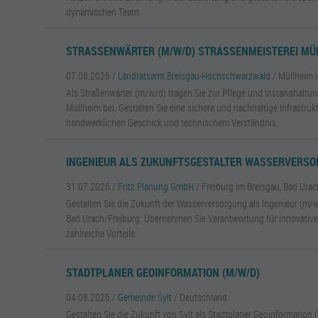
dynamischen Team.
STRASSENWÄRTER (M/W/D) STRASSENMEISTEREI MÜL
07.08.2026 /
Landratsamt Breisgau-Hochschwarzwald
/ Müllheim 
Als Straßenwärter (m/w/d) tragen Sie zur Pflege und Instandhaltu
Müllheim bei. Gestalten Sie eine sichere und nachhaltige Infrastruk
handwerklichen Geschick und technischem Verständnis.
INGENIEUR ALS ZUKUNFTSGESTALTER WASSERVERSO
31.07.2026 /
Fritz Planung GmbH
/ Freiburg im Breisgau, Bad Urac
Gestalten Sie die Zukunft der Wasserversorgung als Ingenieur (m/w
Bad Urach/Freiburg. Übernehmen Sie Verantwortung für innovative
zahlreiche Vorteile.
STADTPLANER GEOINFORMATION (M/W/D)
04.08.2026 /
Gemeinde Sylt
/ Deutschland
Gestalten Sie die Zukunft von Sylt als Stadtplaner Geoinformatio