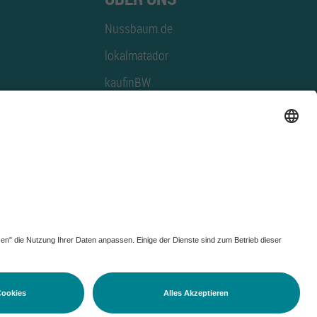
Nussbaum.de
lokalmatador
kaufinBW
Nussbaum Club
NussbaumID
Nussbaum Medien
utz-Einstellungen ändern
|
Impressum