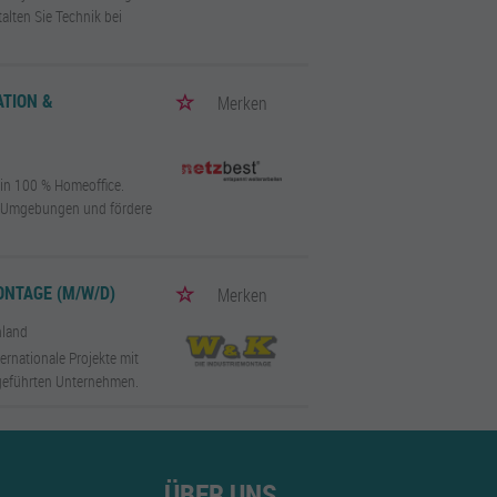
lten Sie Technik bei
ATION &
Merken
 in 100 % Homeoffice.
t-Umgebungen und fördere
NTAGE (M/W/D)
Merken
hland
ernationale Projekte mit
geführten Unternehmen.
ÜBER UNS