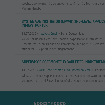
Woche. Übernehmen Sie Verantwortung, führen Sie Teams und gesta
Mathias GmbH.
SYSTEMADMINISTRATOR (M/W/D) 2ND-LEVEL APPLIC
INFRASTRUKTUR
18.07.2026 /
netzbest GmbH
/ Berlin, Deutschland
Werde Teil unseres 2nd-Level-Teams für Application & Infrastruktur
Unterstütze unsere Kunden bei komplexen Störungen in Microsof
effizienten IT-Support in der Pflegebranche.
SUPERVISOR OBERMONTEUR BAULEITER INDUSTRIEMO
14.07.2026 /
W&K Gesellschaft für Industrietechnik mbH
/ Deutsc
Wir suchen einen Supervisor Obermonteur Bauleiter (m/w/d) für int
Verantwortung und Entwicklungsmöglichkeiten bei einem inhaber
ARBEITGEBER