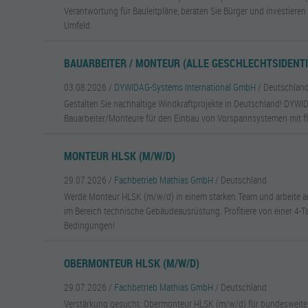
Verantwortung für Bauleitpläne, beraten Sie Bürger und investieren 
Umfeld.
BAUARBEITER / MONTEUR (ALLE GESCHLECHTSIDENTI
03.08.2026 /
DYWIDAG-Systems International GmbH
/ Deutschlan
Gestalten Sie nachhaltige Windkraftprojekte in Deutschland! DYWI
Bauarbeiter/Monteure für den Einbau von Vorspannsystemen mit fle
MONTEUR HLSK (M/W/D)
29.07.2026 /
Fachbetrieb Mathias GmbH
/ Deutschland
Werde Monteur HLSK (m/w/d) in einem starken Team und arbeite a
im Bereich technische Gebäudeausrüstung. Profitiere von einer 4-
Bedingungen!
OBERMONTEUR HLSK (M/W/D)
29.07.2026 /
Fachbetrieb Mathias GmbH
/ Deutschland
Verstärkung gesucht: Obermonteur HLSK (m/w/d) für bundesweite P