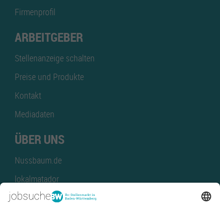
Firmenprofil
ARBEITGEBER
Stellenanzeige schalten
Preise und Produkte
Kontakt
Mediadaten
ÜBER UNS
Nussbaum.de
lokalmatador
kaufinBW
Nussbaum Club