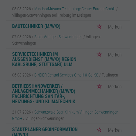
08.08.2026 /
MinebeaMitsumi Technology Center Europe GmbH
/
Villingen-Schwenningen bei Freiburg im Breisgau
BAUTECHNIKER (M/W/D)
Merken
07.08.2026 /
Stadt Villingen-Schwenningen
/ Villingen-
Schwenningen
SERVICETECHNIKER IM
Merken
AUSSENDIENST (M/W/D) REGION K
ARLSRUHE, STUTTGART, ULM
06.08.2026 /
BINDER Central Services GmbH & Co.KG
/ Tuttlingen
BETRIEBSHANDWERKER /
Merken
ANLAGENMECHANIKER (M/W/D)
FACHRICHTUNG SANITÄR-,
HEIZUNGS- UND KLIMATECHNIK
21.07.2026 /
Schwarzwald-Baar Klinikum Villingen-Schwenningen
GmbH
/ Villingen-Schwenningen
STADTPLANER GEOINFORMATION
Merken
(M/W/D)