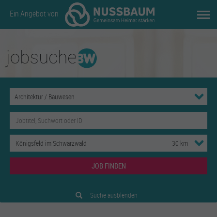
Ein Angebot von
JOB FINDEN
Suche ausblenden