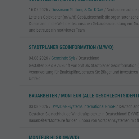
16.07.2026 /
Dussmann Stiftung & Co. KGaA
/ Neuhausen auf den
Leite als Objektleiter (m/w/d) Gebäudetechnik die organisatorisch
Dussmann in die Welt der technischen Gebäudeausrüstung ein. Sich
und betreust ein motiviertes Team.
STADTPLANER GEOINFORMATION (M/W/D)
04.08.2026 /
Gemeinde Sylt
/ Deutschland
Gestalten Sie die Zukunft von Sylt als Stadtplaner Geoinformatio
Verantwortung für Bauleitpläne, beraten Sie Bürger und investieren 
Umfeld.
BAUARBEITER / MONTEUR (ALLE GESCHLECHTSIDENTI
03.08.2026 /
DYWIDAG-Systems International GmbH
/ Deutschlan
Gestalten Sie nachhaltige Windkraftprojekte in Deutschland! DYWI
Bauarbeiter/Monteure für den Einbau von Vorspannsystemen mit fle
MONTEUR HLSK (M/W/D)