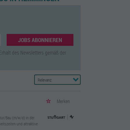
JOBS ABONNIEREN
 Erhalt des Newsletters gemäß der
Merken
ktur/Bau (m/w/d) in der
eitszeiten und attraktive