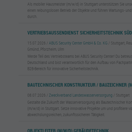
Als mobiler Hausmeister (m/w/d) in Stuttgart unterstützen Sie unse
einen reibungslosen Betrieb der Objekte und führen Wartungs- und
durch.
VERTRIEBSAUSSENDIENST SICHERHEITSTECHNIK SÜ
15.07.2026 /
ABUS Security Center GmbH & Co. KG
/ Stuttgart, R
Gmünd, Pforzheim, Ulm
Werde Teil des Vertriebsteams bei ABUS Security Center! Du betreu
Deutschland und bist verantwortlich für den Aufbau von Fachpart
B2B-Bereich für innovative Sicherheitstechnik.
BAUTECHNISCHER KONSTRUKTEUR / BAUZEICHNER (M
08.07.2026 /
Zweckverband Landeswasserversorgung
/ Stuttgart
Gestalte die Zukunft der Wasserversorgung als Bautechnischer Ko
(m/w/d) in Stuttgart. Setze innovative Projekte um und profitiere v
abwechslungsreichen, zukunftssicheren Tätigkeit.
OBJEKTLEITER (M/W/D) GEBÄUDETECHNIK