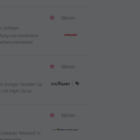
Merken
t, Ostfildern
altung und Koordination
Familienunternehmen
Merken
t Stuttgart. Gestalten Sie
 und tragen Sie zur
Merken
es Gebäude "Westwind" in
en eine hohe