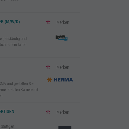
R (M/W/D)
Merken
n eigenständig und
ch auf ein faires
Merken
RMA und gestalten Sie
iner stabilen Karriere mit
en.
ERTIGEN
Merken
/ Stuttgart