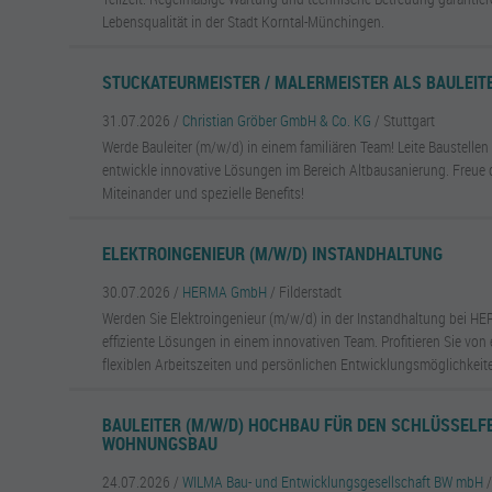
Lebensqualität in der Stadt Korntal-Münchingen.
STUCKATEURMEISTER / MALERMEISTER ALS BAULEITE
31.07.2026 /
Christian Gröber GmbH & Co. KG
/ Stuttgart
Werde Bauleiter (m/w/d) in einem familiären Team! Leite Baustelle
entwickle innovative Lösungen im Bereich Altbausanierung. Freue di
Miteinander und spezielle Benefits!
ELEKTROINGENIEUR (M/W/D) INSTANDHALTUNG
30.07.2026 /
HERMA GmbH
/ Filderstadt
Werden Sie Elektroingenieur (m/w/d) in der Instandhaltung bei HE
effiziente Lösungen in einem innovativen Team. Profitieren Sie von e
flexiblen Arbeitszeiten und persönlichen Entwicklungsmöglichkeit
BAULEITER (M/W/D) HOCHBAU FÜR DEN SCHLÜSSELF
WOHNUNGSBAU
24.07.2026 /
WILMA Bau- und Entwicklungsgesellschaft BW mbH