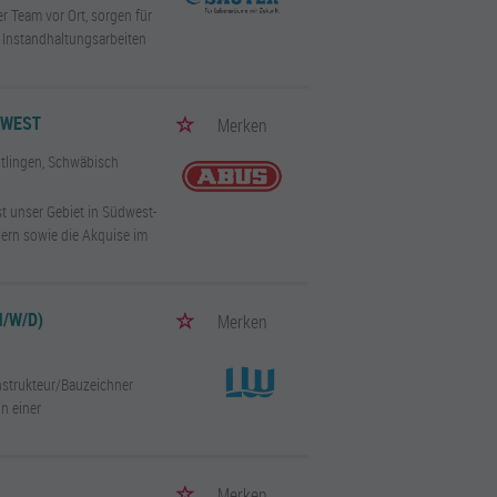
r Team vor Ort, sorgen für
 Instandhaltungsarbeiten
DWEST
Merken
eutlingen, Schwäbisch
st unser Gebiet in Südwest-
nern sowie die Akquise im
/W/D)
Merken
nstrukteur/Bauzeichner
on einer
Merken