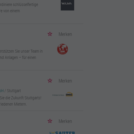
diniere schlüsselfertige
ere von einem
Merken
erstützen Sie unser Team in
nd Anlagen – für einen
Merken
mbH
/ Stuttgart
ie die Zukunft Stuttgarts!
riedenen Mietern.
Merken