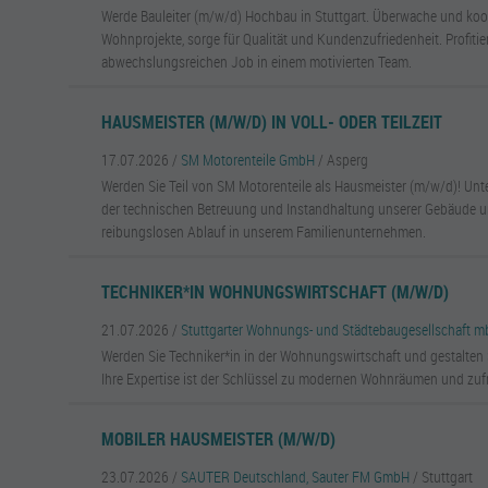
Werde Bauleiter (m/w/d) Hochbau in Stuttgart. Überwache und koor
Wohnprojekte, sorge für Qualität und Kundenzufriedenheit. Profiti
abwechslungsreichen Job in einem motivierten Team.
HAUSMEISTER (M/W/D) IN VOLL- ODER TEILZEIT
17.07.2026 /
SM Motorenteile GmbH
/ Asperg
Werden Sie Teil von SM Motorenteile als Hausmeister (m/w/d)! Unt
der technischen Betreuung und Instandhaltung unserer Gebäude u
reibungslosen Ablauf in unserem Familienunternehmen.
TECHNIKER*IN WOHNUNGSWIRTSCHAFT (M/W/D)
21.07.2026 /
Stuttgarter Wohnungs- und Städtebaugesellschaft 
Werden Sie Techniker*in in der Wohnungswirtschaft und gestalten S
Ihre Expertise ist der Schlüssel zu modernen Wohnräumen und zuf
MOBILER HAUSMEISTER (M/W/D)
23.07.2026 /
SAUTER Deutschland, Sauter FM GmbH
/ Stuttgart