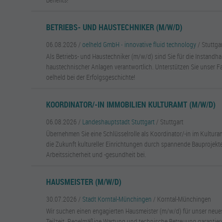
BETRIEBS- UND HAUSTECHNIKER (M/W/D)
06.08.2026 /
oelheld GmbH ∙ innovative fluid technology
/ Stuttgar
Als Betriebs- und Haustechniker (m/w/d) sind Sie für die Instandh
haustechnischer Anlagen verantwortlich. Unterstützen Sie unser 
oelheld bei der Erfolgsgeschichte!
KOORDINATOR/-IN IMMOBILIEN KULTURAMT (M/W/D)
06.08.2026 /
Landeshauptstadt Stuttgart
/ Stuttgart
Übernehmen Sie eine Schlüsselrolle als Koordinator/-in im Kulturam
die Zukunft kultureller Einrichtungen durch spannende Bauprojekte
Arbeitssicherheit und -gesundheit bei.
HAUSMEISTER (M/W/D)
30.07.2026 /
Stadt Korntal-Münchingen
/ Korntal-Münchingen
Wir suchen einen engagierten Hausmeister (m/w/d) für unser neu
Teilzeit. Regelmäßige Wartung und technische Betreuung garantier