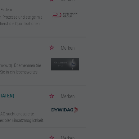
 Fildern
en Prozesse und steige mit
erst die Qualifikationen
Merken
n (m/w/d). Übernehmen Sie
Sie in ein lebenswertes
TÄTEN)
Merken
d
DAG sucht engagierte
xibler Einsatzmöglichkeit.
Merken