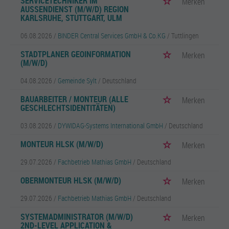
SERVICETECHNIKER IM
Merken
AUSSENDIENST (M/W/D) REGION K
ARLSRUHE, STUTTGART, ULM
06.08.2026 /
BINDER Central Services GmbH & Co.KG
/ Tuttlingen
STADTPLANER GEOINFORMATION
Merken
(M/W/D)
04.08.2026 /
Gemeinde Sylt
/ Deutschland
BAUARBEITER / MONTEUR (ALLE
Merken
GESCHLECHTSIDENTITÄTEN)
03.08.2026 /
DYWIDAG-Systems International GmbH
/ Deutschland
MONTEUR HLSK (M/W/D)
Merken
29.07.2026 /
Fachbetrieb Mathias GmbH
/ Deutschland
OBERMONTEUR HLSK (M/W/D)
Merken
29.07.2026 /
Fachbetrieb Mathias GmbH
/ Deutschland
SYSTEMADMINISTRATOR (M/W/D)
Merken
2ND-LEVEL APPLICATION &