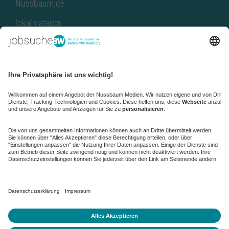
Nussbaum.de
lokalmatador
kaufinBW
Nussbaum Club
NussbaumID
Nussbaum Medien
de.jobble.org
AGB
Datenschutz