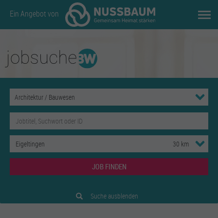
Ein Angebot von
JOB FINDEN
Suche ausblenden