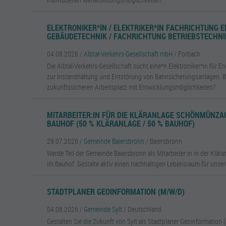
ELEKTRONIKER*IN / ELEKTRIKER*IN FACHRICHTUNG 
GEBÄUDETECHNIK / FACHRICHTUNG BETRIEBSTECHNI
04.08.2026 /
Albtal-Verkehrs-Gesellschaft mbH
/ Forbach
Die Albtal-Verkehrs-Gesellschaft sucht eine*n Elektroniker*in für 
zur Instandhaltung und Entstörung von Bahnsicherungsanlagen. Bi
zukunftssicheren Arbeitsplatz mit Entwicklungsmöglichkeiten?
MITARBEITER:IN FÜR DIE KLÄRANLAGE SCHÖNMÜNZA
BAUHOF (50 % KLÄRANLAGE / 50 % BAUHOF)
29.07.2026 /
Gemeinde Baiersbronn
/ Baiersbronn
Werde Teil der Gemeinde Baiersbronn als Mitarbeiter:in in der Kl
im Bauhof. Gestalte aktiv einen nachhaltigen Lebensraum für unser
STADTPLANER GEOINFORMATION (M/W/D)
04.08.2026 /
Gemeinde Sylt
/ Deutschland
Gestalten Sie die Zukunft von Sylt als Stadtplaner Geoinformatio