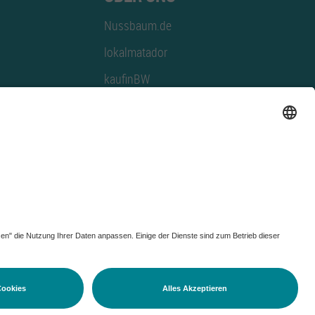
Nussbaum.de
lokalmatador
kaufinBW
Nussbaum Club
NussbaumID
Nussbaum Medien
utz-Einstellungen ändern
|
Impressum