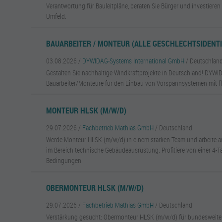
Verantwortung für Bauleitpläne, beraten Sie Bürger und investieren 
Umfeld.
BAUARBEITER / MONTEUR (ALLE GESCHLECHTSIDENTI
03.08.2026 /
DYWIDAG-Systems International GmbH
/ Deutschlan
Gestalten Sie nachhaltige Windkraftprojekte in Deutschland! DYWI
Bauarbeiter/Monteure für den Einbau von Vorspannsystemen mit fle
MONTEUR HLSK (M/W/D)
29.07.2026 /
Fachbetrieb Mathias GmbH
/ Deutschland
Werde Monteur HLSK (m/w/d) in einem starken Team und arbeite a
im Bereich technische Gebäudeausrüstung. Profitiere von einer 4-
Bedingungen!
OBERMONTEUR HLSK (M/W/D)
29.07.2026 /
Fachbetrieb Mathias GmbH
/ Deutschland
Verstärkung gesucht: Obermonteur HLSK (m/w/d) für bundesweite P