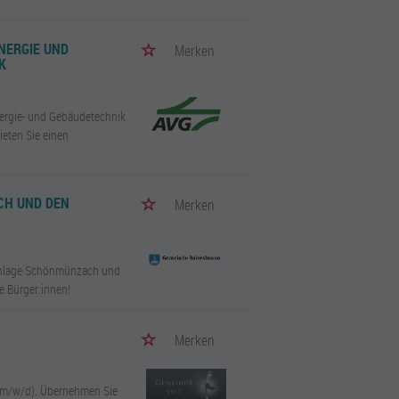
ENERGIE UND
Merken
K
Energie- und Gebäudetechnik
eten Sie einen
CH UND DEN
Merken
äranlage Schönmünzach und
e Bürger:innen!
Merken
n (m/w/d). Übernehmen Sie