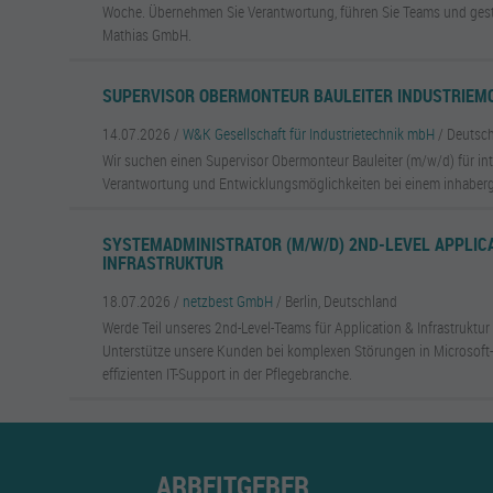
Woche. Übernehmen Sie Verantwortung, führen Sie Teams und gesta
Mathias GmbH.
SUPERVISOR OBERMONTEUR BAULEITER INDUSTRIEMO
14.07.2026 /
W&K Gesellschaft für Industrietechnik mbH
/ Deutsc
Wir suchen einen Supervisor Obermonteur Bauleiter (m/w/d) für int
Verantwortung und Entwicklungsmöglichkeiten bei einem inhaber
SYSTEMADMINISTRATOR (M/W/D) 2ND-LEVEL APPLIC
INFRASTRUKTUR
18.07.2026 /
netzbest GmbH
/ Berlin, Deutschland
Werde Teil unseres 2nd-Level-Teams für Application & Infrastruktur
Unterstütze unsere Kunden bei komplexen Störungen in Microsof
effizienten IT-Support in der Pflegebranche.
ARBEITGEBER