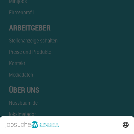
Minijobs
Firmenprofil
ARBEITGEBER
Stellenanzeige schalten
Preise und Produkte
Kontakt
Mediadaten
ÜBER UNS
Nussbaum.de
lokalmatador
kaufinBW