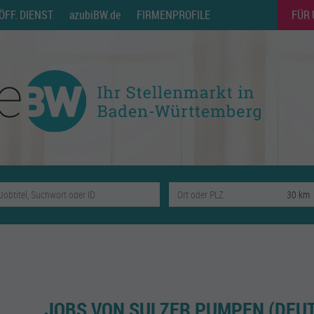
ÖFF. DIENST
azubiBW.de
FIRMENPROFILE
FÜR
JOBS VON SULZER PUMPEN (DEU