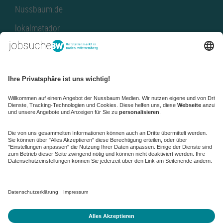
Nussbaum.de
lokalmatador
kaufinBW
Nussbaum Club
NussbaumID
Nussbaum Medien
de.jobble.org
AGB
Datenschutz