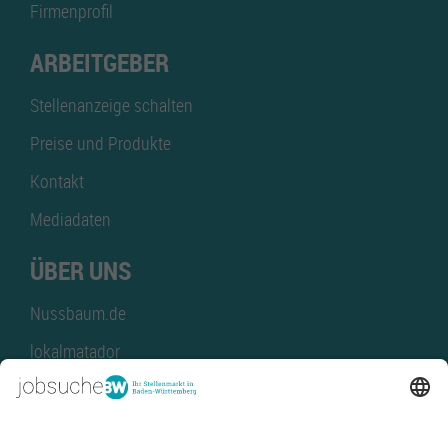
Firmenprofil
ARBEITGEBER
Stellenanzeige schalten
Preise und Produkte
Kontakt
Mediadaten
ÜBER UNS
Nussbaum.de
lokalmatador
kaufinBW
Nussbaum Club