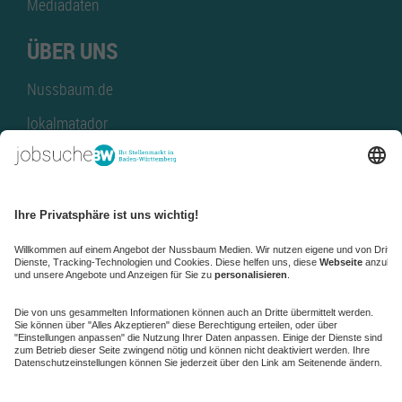
Mediadaten
ÜBER UNS
Nussbaum.de
lokalmatador
kaufinBW
Nussbaum Club
NussbaumID
Nussbaum Medien
de.jobble.org