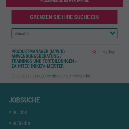
PASSENDE JOBS PER E-MAIL
GRENZEN SIE IHRE SUCHE EIN
PRODUKTMANAGER (M/W/D)
Merken
ANWENDUNGSBERATUNG /
TRAININGS UND FORTBILDUNGEN -
ZAHNTECHNIKER/-MEISTER
08.08.2026 /
CAMLOG Vertriebs GmbH
/ Wimsheim
JOBSUCHE
Alle Jobs
Alle Städte