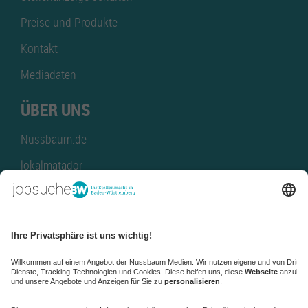
Preise und Produkte
Kontakt
Mediadaten
ÜBER UNS
Nussbaum.de
lokalmatador
kaufinBW
Nussbaum Club
NussbaumID
Nussbaum Medien