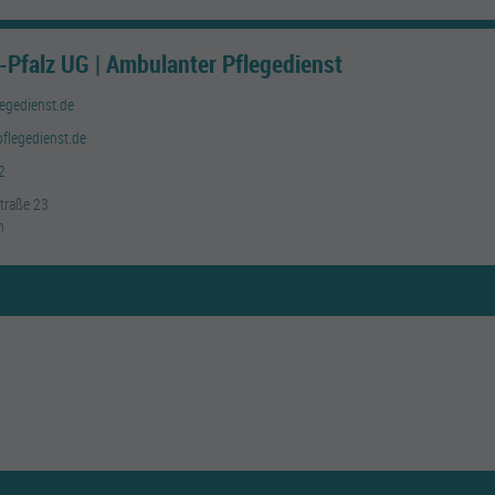
Pfalz UG | Ambulanter Pflegedienst
egedienst.de
pflegedienst.de
2
traße 23
h