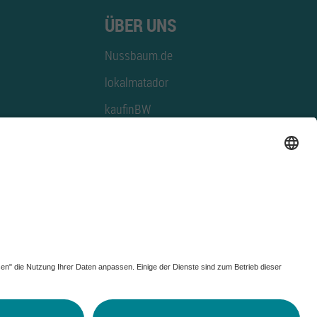
ÜBER UNS
Nussbaum.de
lokalmatador
kaufinBW
Nussbaum Club
NussbaumID
Nussbaum Medien