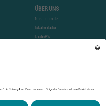
ÜBER UNS
Nussbaum.de
lokalmatador
kaufinBW
Nussbaum Club
NussbaumID
Nussbaum Medien