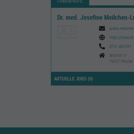
FIRMENPROFIL
Dr. med. Josefine Meilchen-Lu
praxis.meilchen
https://www.dr-
0721 463181
Brückstr. 5
76327 Pfinztal
AKTUELLE JOBS (
0
)