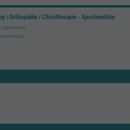
y | Orthopädin / Chirotherapie - Sportmedizin
-luy@t-online.de
meilchen-luy.de