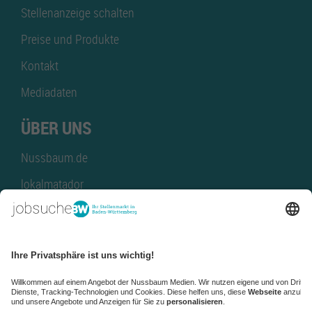
Stellenanzeige schalten
Preise und Produkte
Kontakt
Mediadaten
ÜBER UNS
Nussbaum.de
lokalmatador
kaufinBW
Nussbaum Club
NussbaumID
Nussbaum Medien