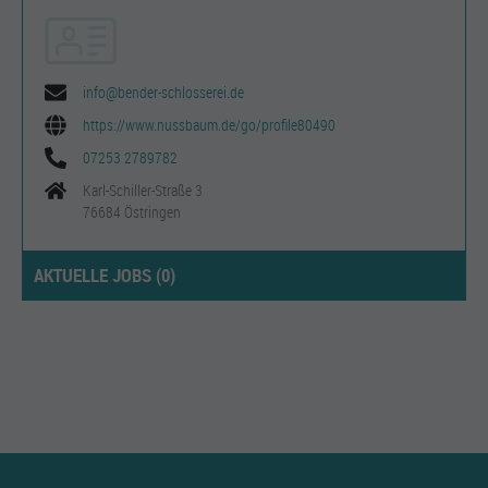
info@bender-schlosserei.de
https://www.nussbaum.de/go/profile80490
07253 2789782
Karl-Schiller-Straße 3
76684 Östringen
AKTUELLE JOBS (
0
)