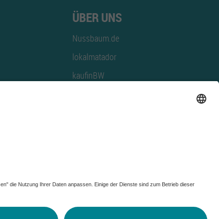
ÜBER UNS
Nussbaum.de
lokalmatador
kaufinBW
Nussbaum Club
NussbaumID
Nussbaum Medien