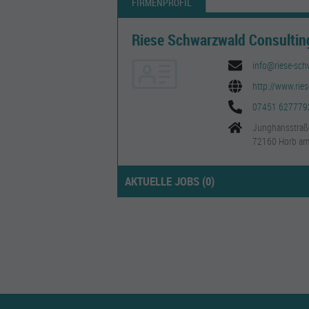
FIRMENPROFIL
Riese Schwarzwald Consulti
info@riese-sch
http://www.rie
07451 627779
Junghansstraß
72160 Horb am
AKTUELLE JOBS (
0
)