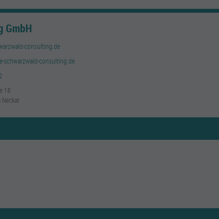
ng GmbH
warzwald-consulting.de
se-schwarzwald-consulting.de
2
e 18
 Neckar