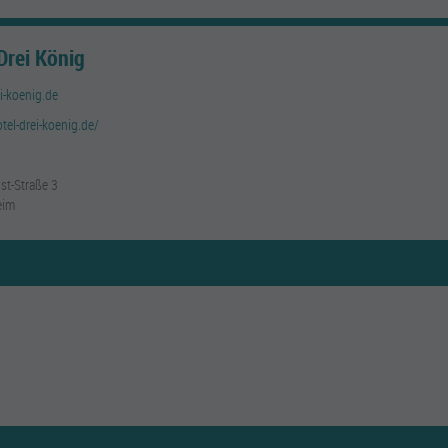
Drei König
i-koenig.de
tel-drei-koenig.de/
st-Straße 3
eim