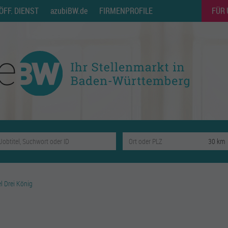
ÖFF. DIENST
azubiBW.de
FIRMENPROFILE
FÜR
l Drei König