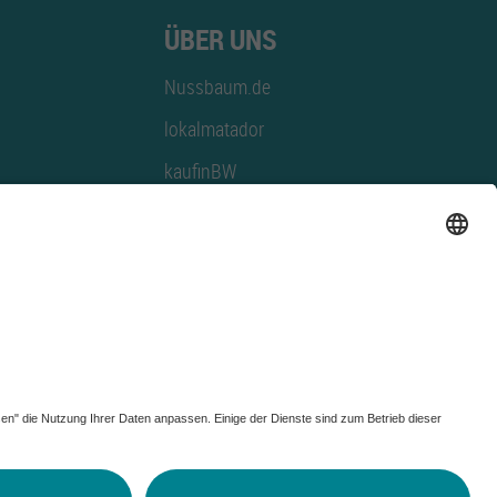
ÜBER UNS
Nussbaum.de
lokalmatador
kaufinBW
Nussbaum Club
NussbaumID
Nussbaum Medien