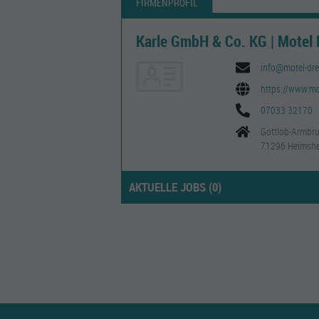
FIRMENPROFIL
Karle GmbH & Co. KG | Motel 
info@motel-dre
https://www.mo
07033 32170
Gottlob-Armbru
71296 Heimsh
AKTUELLE JOBS (
0
)