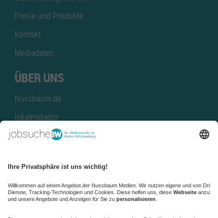
Preise und Produkte
Kontakt
Mediadaten
ÜBER UNS
Nussbaum.de
lokalmatador
kaufinBW
Nussbaum Club
NussbaumID
Nussbaum Medien