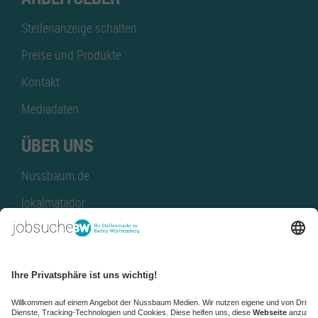
Stellenanzeige schalten
Preise und Produkte
Kontakt
Mediadaten
ÜBER UNS
Nussbaum.de
lokalmatador
kaufinBW
Nussbaum Club
NussbaumID
Nussbaum Medien