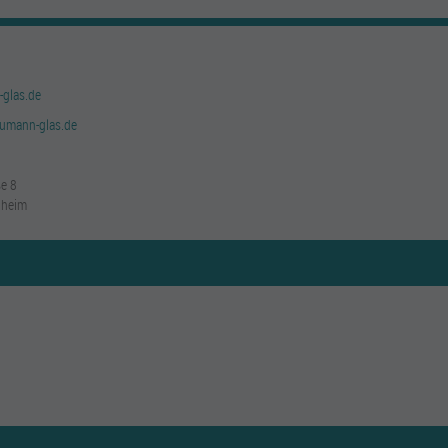
glas.de
eumann-glas.de
e 8
nheim