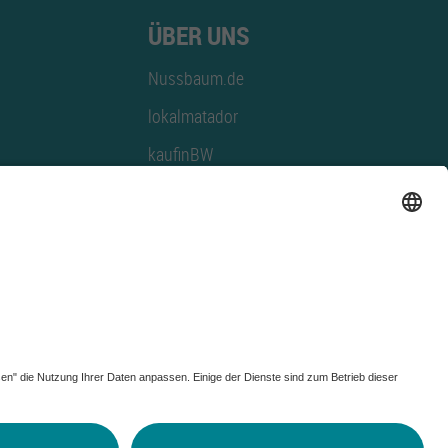
ÜBER UNS
Nussbaum.de
lokalmatador
kaufinBW
Nussbaum Club
NussbaumID
Nussbaum Medien