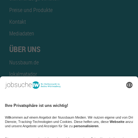
Preise und Produkte
Kontakt
Mediadaten
ÜBER UNS
Nussbaum.de
lokalmatador
kaufinBW
Nussbaum Club
NussbaumID
Nussbaum Medien