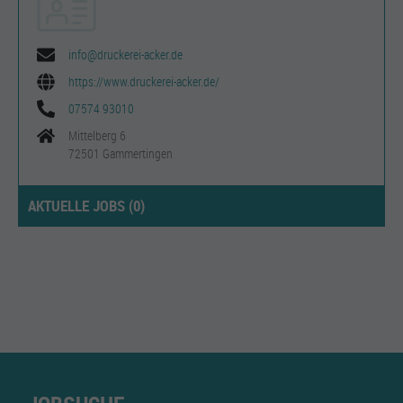
info@druckerei-acker.de
https://www.druckerei-acker.de/
07574 93010
Mittelberg 6
72501 Gammertingen
AKTUELLE JOBS (
0
)