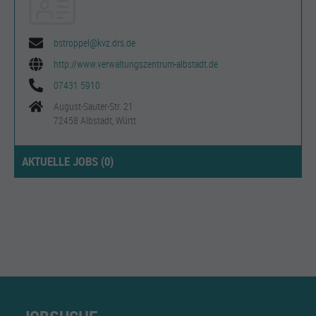
bstroppel@kvz.drs.de
http://www.verwaltungszentrum-albstadt.de
07431 5910
August-Sauter-Str. 21
72458 Albstadt, Württ
AKTUELLE JOBS (
0
)