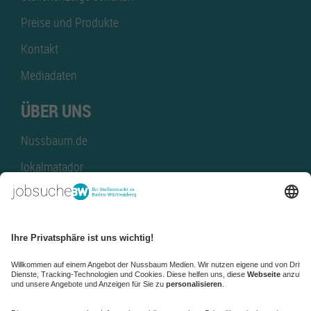
Preise und Produkte
Kontakt
Mediadaten
ÜBER UNS
Nussbaum.de
lokalmatador
kaufinBW
Nussbaum Club
NussbaumID
Nussbaum Medien