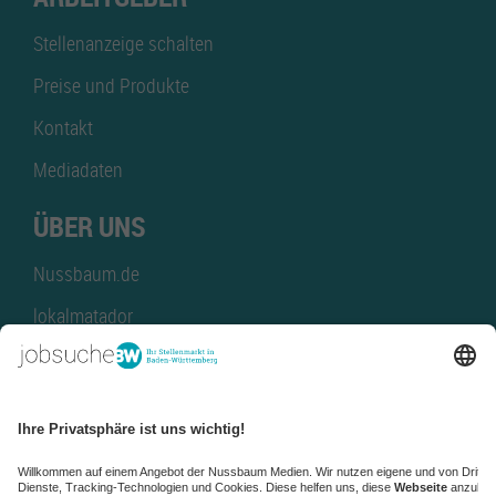
Stellenanzeige schalten
Preise und Produkte
Kontakt
Mediadaten
ÜBER UNS
Nussbaum.de
lokalmatador
kaufinBW
Nussbaum Club
NussbaumID
Nussbaum Medien