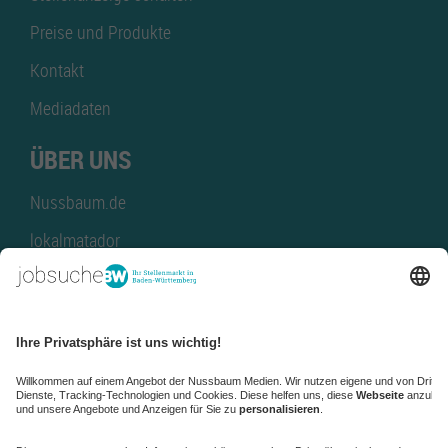
Preise und Produkte
Kontakt
Mediadaten
ÜBER UNS
Nussbaum.de
lokalmatador
kaufinBW
Nussbaum Club
NussbaumID
Nussbaum Medien