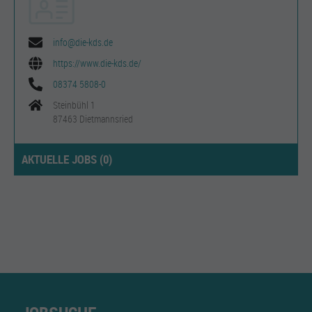
info@die-kds.de
https://www.die-kds.de/
08374 5808-0
Steinbühl 1
87463 Dietmannsried
AKTUELLE JOBS (
0
)