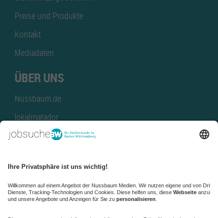
Preise und Produkte
Kontakt
Mediadaten
ÜBER UNS
Nussbaum.de
lokalmatador
kaufinBW
Nussbaum Club
NussbaumID
Nussbaum Medien