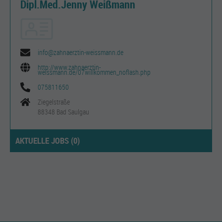
Dipl.Med.Jenny Weißmann
info@zahnaerztin-weissmann.de
http://www.zahnaerztin-
weissmann.de/07willkommen_noflash.php
075811650
Ziegelstraße
88348 Bad Saulgau
AKTUELLE JOBS (
0
)