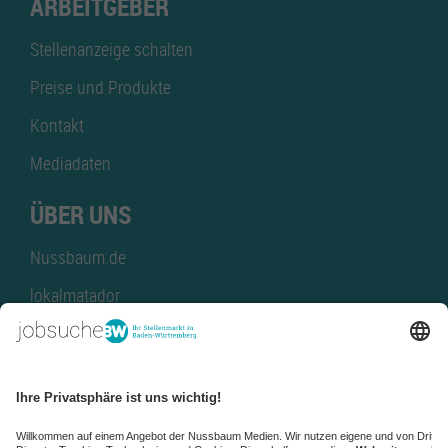
ARBEITGEBER
Stellenanzeige schalten
Preise und Produkte
Kontakt
Mediadaten
ÜBER UNS
Nussbaum.de
lokalmatador
kaufinBW
Nussbaum Club
NussbaumID
Nussbaum Medien