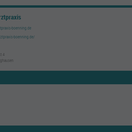
rztpraxis
tpraxis-boenning.de
rztpraxis-boenning.de/
t 4
rghausen