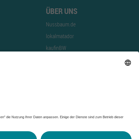
ÜBER UNS
Nussbaum.de
lokalmatador
kaufinBW
Nussbaum Club
NussbaumID
Nussbaum Medien