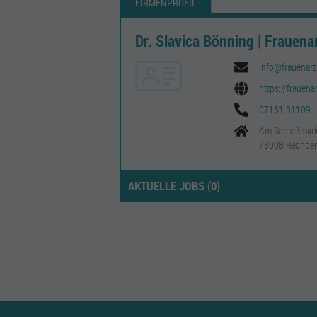
FIRMENPROFIL
Dr. Slavica Bönning | Frauena
info@frauenarz
https://frauena
07161 51109
Am Schloßmark
73098 Rechbe
AKTUELLE JOBS (
0
)