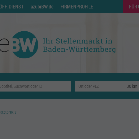
ÖFF. DIENST
azubiBW.de
FIRMENPROFILE
FÜR
narztpraxis