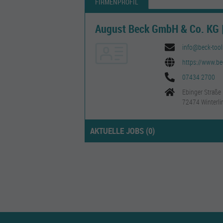
FIRMENPROFIL
August Beck GmbH & Co. KG |
info@beck-tool
https://www.bec
07434 2700
Ebinger Straße
72474 Winterli
AKTUELLE JOBS (
0
)