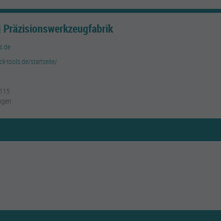
 Präzisionswerkzeugfabrik
s.de
k-tools.de/startseite/
 115
ngen