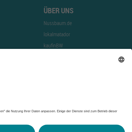
ÜBER UNS
Nussbaum.de
lokalmatador
kaufinBW
Nussbaum Club
NussbaumID
Nussbaum Medien