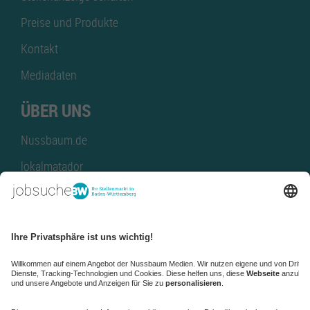
Preise und Produkte
Kontakt
Mediadaten
ÜBER UNS
Nussbaum.de
lokalmatador
kaufinBW
Nussbaum Club
NussbaumID
Nussbaum Medien