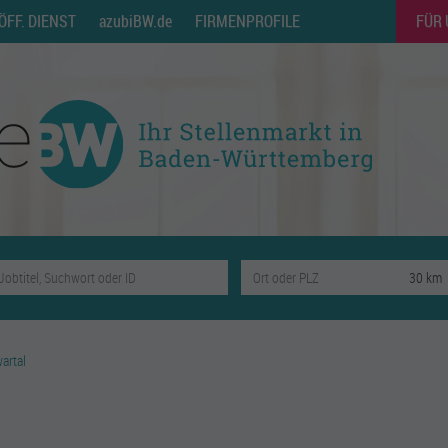
ÖFF. DIENST
azubiBW.de
FIRMENPROFILE
FÜR
artal