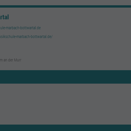
rtal
le-marbach-bottwartal.de
sikschule-marbach-bottwartal.de/
m an der Murr