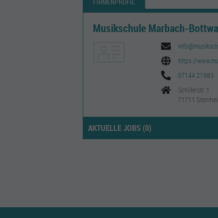
FIRMENPROFIL
Musikschule Marbach-Bottwa
info@musikschu
https://www.mu
07144 21983
Schillerstr. 1
71711 Steinhei
AKTUELLE JOBS (
0
)