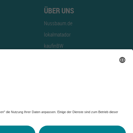
ÜBER UNS
Nussbaum.de
lokalmatador
kaufinBW
Nussbaum Club
NussbaumID
Nussbaum Medien